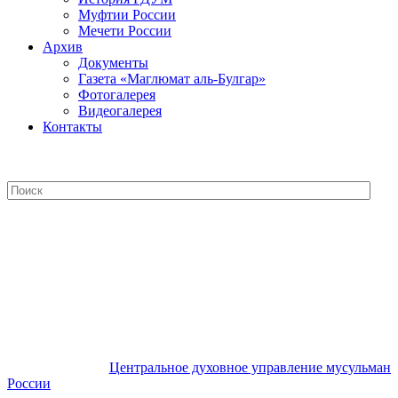
Муфтии России
Мечети России
Архив
Документы
Газета «Маглюмат аль-Булгар»
Фотогалерея
Видеогалерея
Контакты
Центральное духовное управление
мусульман России
Центральное духовное управление мусульман
России