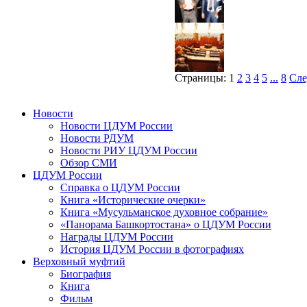
Страницы:
1
2
3
4
5
...
8
Сле
Новости
Новости ЦДУМ России
Новости РДУМ
Новости РИУ ЦДУМ России
Обзор СМИ
ЦДУМ России
Справка о ЦДУМ России
Книга «Исторические очерки»
Книга «Мусульманское духовное собрание»
«Панорама Башкортостана» о ЦДУМ России
Награды ЦДУМ России
История ЦДУМ России в фотографиях
Верховный муфтий
Биография
Книга
Фильм