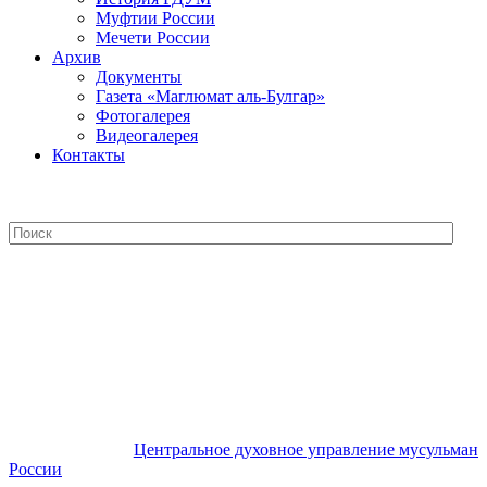
Муфтии России
Мечети России
Архив
Документы
Газета «Маглюмат аль-Булгар»
Фотогалерея
Видеогалерея
Контакты
Центральное духовное управление
мусульман России
Центральное духовное управление мусульман
России