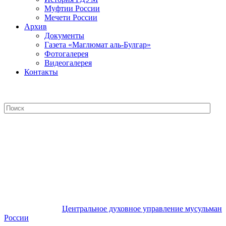
Муфтии России
Мечети России
Архив
Документы
Газета «Маглюмат аль-Булгар»
Фотогалерея
Видеогалерея
Контакты
Центральное духовное управление
мусульман России
Центральное духовное управление мусульман
России