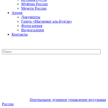
Муфтии России
Мечети России
Архив
Документы
Газета «Маглюмат аль-Булгар»
Фотогалерея
Видеогалерея
Контакты
Центральное духовное управление
мусульман России
Центральное духовное управление мусульман
России