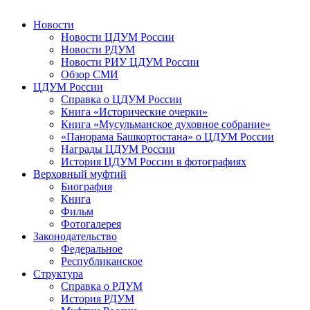
Новости
Новости ЦДУМ России
Новости РДУМ
Новости РИУ ЦДУМ России
Обзор СМИ
ЦДУМ России
Справка о ЦДУМ России
Книга «Исторические очерки»
Книга «Мусульманское духовное собрание»
«Панорама Башкортостана» о ЦДУМ России
Награды ЦДУМ России
История ЦДУМ России в фотографиях
Верховный муфтий
Биография
Книга
Фильм
Фотогалерея
Законодательство
Федеральное
Республиканское
Структура
Справка о РДУМ
История РДУМ