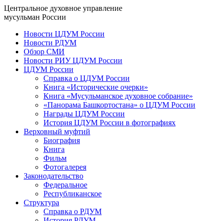
Центральное духовное управление
мусульман России
Новости ЦДУМ России
Новости РДУМ
Обзор СМИ
Новости РИУ ЦДУМ России
ЦДУМ России
Справка о ЦДУМ России
Книга «Исторические очерки»
Книга «Мусульманское духовное собрание»
«Панорама Башкортостана» о ЦДУМ России
Награды ЦДУМ России
История ЦДУМ России в фотографиях
Верховный муфтий
Биография
Книга
Фильм
Фотогалерея
Законодательство
Федеральное
Республиканское
Структура
Справка о РДУМ
История РДУМ