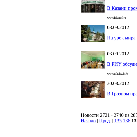
В Казани про
www.islamrf.ru
03.09.2012
На урок мира
03.09.2012
В РИУ обсуди
www.ufacity.info
30.08.2012
В Грозном пр
Новости 2721 - 2740 из 28
Начало
|
Пред.
|
135
136
13