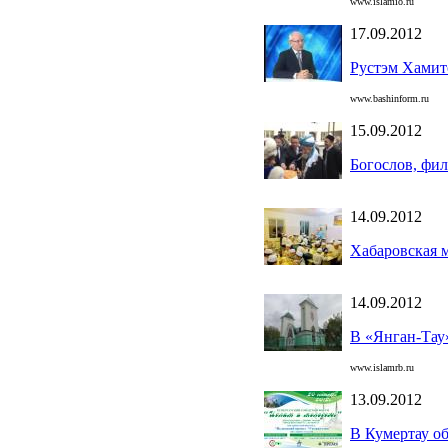
www.islamio.ru
17.09.2012
Рустэм Хамито
www.bashinform.ru
15.09.2012
Богослов, фи
14.09.2012
Хабаровская 
14.09.2012
В «Янган-Тау
www.islamrb.ru
13.09.2012
В Кумертау о