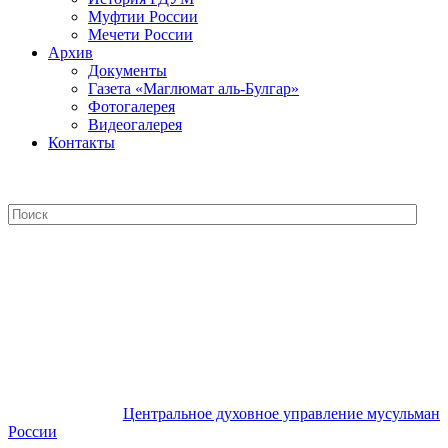
Муфтии России
Мечети России
Архив
Документы
Газета «Маглюмат аль-Булгар»
Фотогалерея
Видеогалерея
Контакты
Центральное духовное управление
мусульман России
Центральное духовное управление мусульман
России