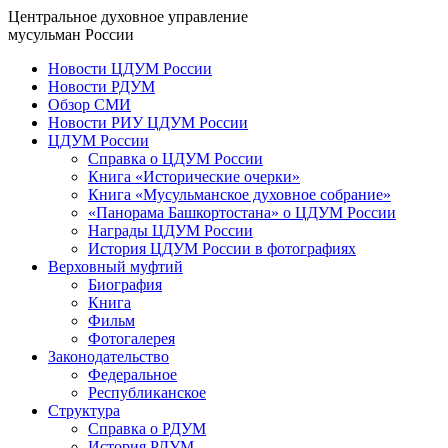
Центральное духовное управление
мусульман России
Новости ЦДУМ России
Новости РДУМ
Обзор СМИ
Новости РИУ ЦДУМ России
ЦДУМ России
Справка о ЦДУМ России
Книга «Исторические очерки»
Книга «Мусульманское духовное собрание»
«Панорама Башкортостана» о ЦДУМ России
Награды ЦДУМ России
История ЦДУМ России в фотографиях
Верховный муфтий
Биография
Книга
Фильм
Фотогалерея
Законодательство
Федеральное
Республиканское
Структура
Справка о РДУМ
История РДУМ