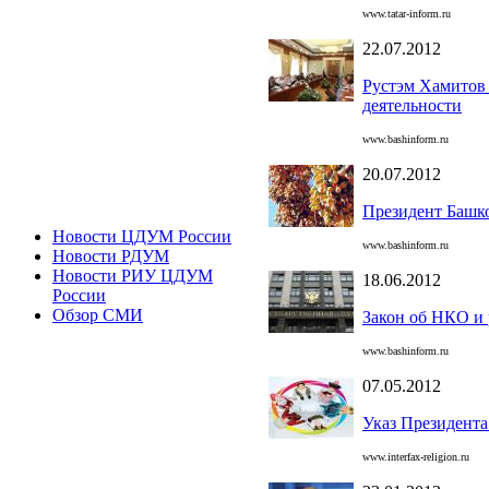
www.tatar-inform.ru
22.07.2012
Рустэм Хамитов 
деятельности
www.bashinform.ru
20.07.2012
Президент Башко
Новости ЦДУМ России
www.bashinform.ru
Новости РДУМ
Новости РИУ ЦДУМ
18.06.2012
России
Обзор СМИ
Закон об НКО и
www.bashinform.ru
07.05.2012
Указ Президент
www.interfax-religion.ru