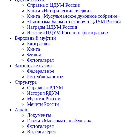
Справка о ЦДУМ России
Книга «Исторические очерки»
Книга «Мусульманское духовное собрание»
«Панорама Башкортостана» о ЦДУМ России
Награды ЦДУМ России
История ЦДУМ России в фотографиях
Верховный муфтий
Биография
Книга
Фильм
Фотогалерея
Законодательство
Федеральное
Республиканское
Структура
Справка о РДУМ
История РДУМ
Муфтии России
Мечети России
Архив
Документы
Газета «Маглюмат аль-Булгар»
Фотогалерея
Видеогалерея