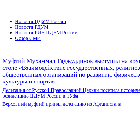
Новости ЦДУМ России
Новости РДУМ
Новости РИУ ЦДУМ России
Обзор СМИ
Муфтий Мухаммад Таджуддинов выступил на кру
столе «Взаимодействие государственных, религио
общественных организаций по развитию физическ
культуры и спорта»
Делегация от Русской Православной Церкви посетила историч
резиденцию ЦДУМ России в г.Уфа
Верховный муфтий принял делегацию из Афганистана