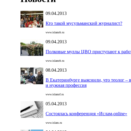
09.04.2013
Кто такой мусульманский журналист?
www.islamrb.ru
09.04.2013
Полковые муллы ЦВО приступают к рабо
www.islamrb.ru
08.04.2013
В Екатеринбурге выяснили, что теолог – 
и нужная профессия
www.islamrf.ru
05.04.2013
Состоялась конференция «Ислам-online»
www.islam.ru