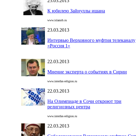
25.03.2013
К юбилею Зайнуллы ишана
www.islamrb.ru
23.03.2013
Интервью Верховного муфтия телеканалу
«Россия 1»
22.03.2013
Мнение эксперта о событиях в Сирии
www.interfax-religion.ru
22.03.2013
На Олимпиаде в Сочи откроют три
религиозных центра
www.interfax-religion.ru
22.03.2013