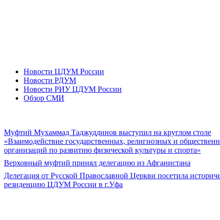
Новости ЦДУМ России
Новости РДУМ
Новости РИУ ЦДУМ России
Обзор СМИ
Муфтий Мухаммад Таджуддинов выступил на круглом столе
«Взаимодействие государственных, религиозных и обществен
организаций по развитию физической культуры и спорта»
Верховный муфтий принял делегацию из Афганистана
Делегация от Русской Православной Церкви посетила историч
резиденцию ЦДУМ России в г.Уфа