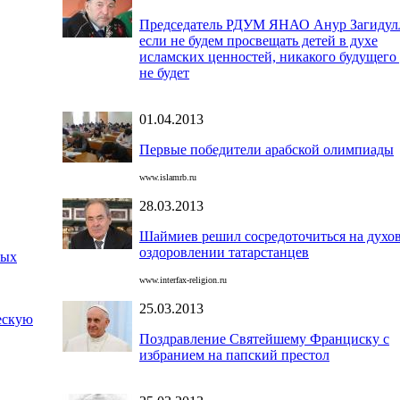
Председатель РДУМ ЯНАО Анур Загидул
если не будем просвещать детей в духе
исламских ценностей, никакого будущего 
не будет
01.04.2013
Первые победители арабской олимпиады
www.islamrb.ru
28.03.2013
Шаймиев решил сосредоточиться на духо
оздоровлении татарстанцев
ных
www.interfax-religion.ru
25.03.2013
ескую
Поздравление Святейшему Франциску с
избранием на папский престол