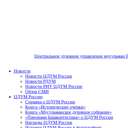
Центральное духовное управление мусульман 
Новости
Новости ЦДУМ России
Новости РДУМ
Новости РИУ ЦДУМ России
Обзор СМИ
ЦДУМ России
Справка о ЦДУМ России
Книга «Исторические очерки»
Книга «Мусульманское духовное собрание»
«Панорама Башкортостана» о ЦДУМ России
Награды ЦДУМ России
История ЦДУМ России в фотографиях