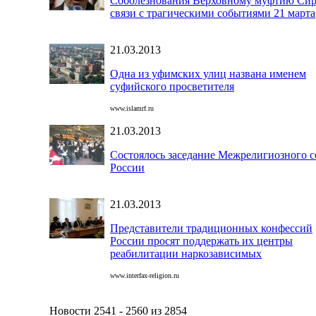
Соболезнования Верховному муфтию Сир
связи с трагическими событиями 21 марта
21.03.2013
Одна из уфимских улиц названа именем
суфийского просветителя
www.islamrf.ru
21.03.2013
Состоялось заседание Межрелигиозного с
России
21.03.2013
Представители традиционных конфессий
России просят поддержать их центры
реабилитации наркозависимых
www.interfax-religion.ru
Новости 2541 - 2560 из 2854