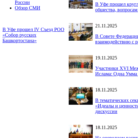
России
В Уфе прошел круг
Обзор СМИ
общества, вопроса
21.11.2025
В Уфе прошел IV Съезд РОО
«Собор русских
В Совете Федераци
Башкортостана»
взаимодействию с 
19.11.2025
Участники XVI Меж
Ислама: Одна Умма 
18.11.2025
В тематических се
«Идеалы и ценности
дискуссии
18.11.2025
На очередном расши