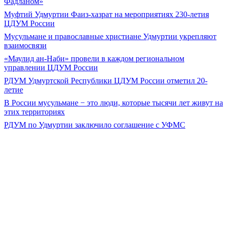
Фадланом»
Муфтий Удмуртии Фаиз-хазрат на мероприятиях 230-летия
ЦДУМ России
Мусульмане и православные христиане Удмуртии укрепляют
взаимосвязи
«Маулид ан-Наби» провели в каждом региональном
управлении ЦДУМ России
РДУМ Удмуртской Республики ЦДУМ России отметил 20-
летие
В России мусульмане − это люди, которые тысячи лет живут на
этих территориях
РДУМ по Удмуртии заключило соглашение с УФМС