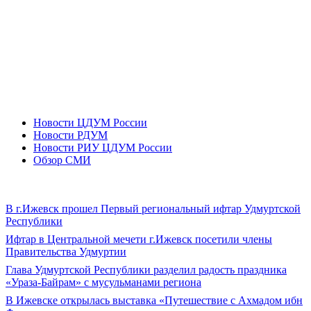
Новости ЦДУМ России
Новости РДУМ
Новости РИУ ЦДУМ России
Обзор СМИ
В г.Ижевск прошел Первый региональный ифтар Удмуртской
Республики
Ифтар в Центральной мечети г.Ижевск посетили члены
Правительства Удмуртии
Глава Удмуртской Республики разделил радость праздника
«Ураза-Байрам» с мусульманами региона
В Ижевске открылась выставка «Путешествие с Ахмадом ибн