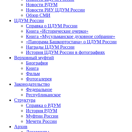
Новости РДУМ
Новости РИУ ЦДУМ России
Обзор СМИ
ЦДУМ России
Справка о ЦДУМ России
Книга «Исторические очерки»
Книга «Мусульманское духовное собрание»
«Панорама Башкортостана» о ЦДУМ России
Награды ЦДУМ России
История ЦДУМ России в фотографиях
Верховный муфтий
Биография
Книга
Фильм
Фотогалерея
Законодательство
Федеральное
Республиканское
Структура
Справка о РДУМ
История РДУМ
Муфтии России
Мечети России
Архив
Документы