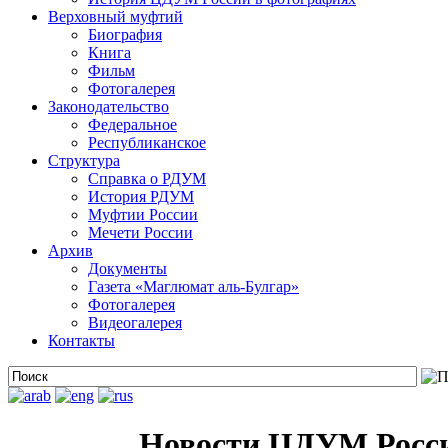
Верховный муфтий
Биография
Книга
Фильм
Фотогалерея
Законодательство
Федеральное
Республиканское
Структура
Справка о РДУМ
История РДУМ
Муфтии России
Мечети России
Архив
Документы
Газета «Маглюмат аль-Булгар»
Фотогалерея
Видеогалерея
Контакты
Новости ЦДУМ Росс