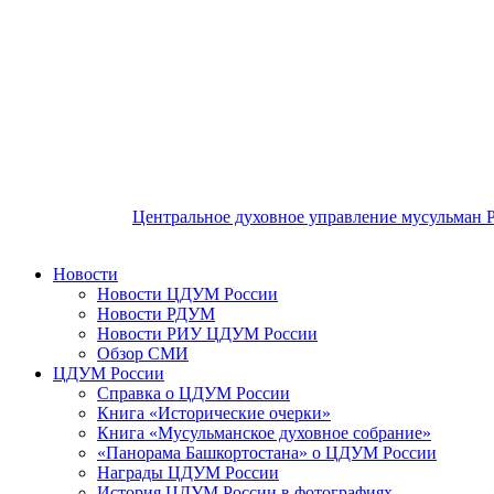
Центральное духовное управление мусульман 
Новости
Новости ЦДУМ России
Новости РДУМ
Новости РИУ ЦДУМ России
Обзор СМИ
ЦДУМ России
Справка о ЦДУМ России
Книга «Исторические очерки»
Книга «Мусульманское духовное собрание»
«Панорама Башкортостана» о ЦДУМ России
Награды ЦДУМ России
История ЦДУМ России в фотографиях