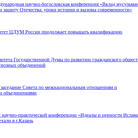
еждународная научно-богословская конференция «Вклад мусульма
и защиту Отечества: уроки истории и вызовы современности»
ситет ЦДУМ России продолжает повышать квалификацию
итета Государственной Думы по развитию гражданского общест
гиозных объединений
ь заседание Совета по межнациональным отношениям и
и объединениями
научно-практической конференции «Идеалы и ценности Ислама
хали в г.Казань