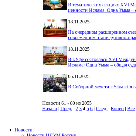
В тематических секциях XVI М
ценности Ислама: Одна Умма – 
18.11.2025
На очередном расширенном съез
современном этапе духовно-нра
18.11.2025
В г.Уфе состоялась XVI Междун
Ислама: Одна Умма – общая суд
05.11.2025
В Соборной мечети г.Уфы «Ляля
Новости 61 - 80 из 2055
Начало
|
Пред.
|
2
3
4
5
6
|
След.
|
Конец
|
Все
Новости
Новости ЦДУМ России