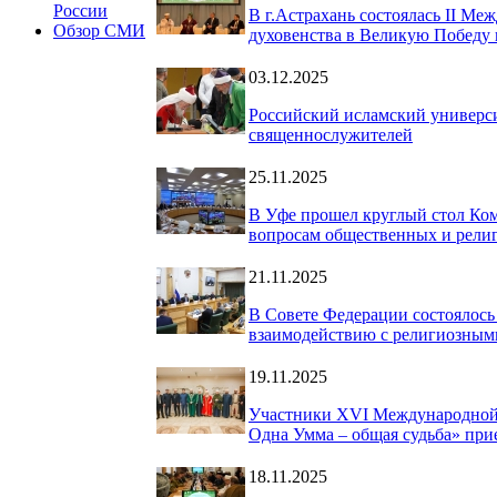
России
В г.Астрахань состоялась II М
Обзор СМИ
духовенства в Великую Победу 
03.12.2025
Российский исламский универ
священнослужителей
25.11.2025
В Уфе прошел круглый стол Ком
вопросам общественных и рели
21.11.2025
В Совете Федерации состоялос
взаимодействию с религиозным
19.11.2025
Участники XVI Международной 
Одна Умма – общая судьба» прие
18.11.2025