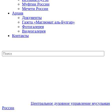
Муфтии России
Мечети России
Архив
Документы
Газета «Маглюмат аль-Булгар»
Фотогалерея
Видеогалерея
Контакты
Центральное духовное управление
мусульман России
Центральное духовное управление мусульман
России