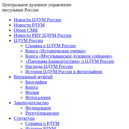
Центральное духовное управление
мусульман России
Новости ЦДУМ России
Новости РДУМ
Обзор СМИ
Новости РИУ ЦДУМ России
ЦДУМ России
Справка о ЦДУМ России
Книга «Исторические очерки»
Книга «Мусульманское духовное собрание»
«Панорама Башкортостана» о ЦДУМ России
Награды ЦДУМ России
История ЦДУМ России в фотографиях
Верховный муфтий
Биография
Книга
Фильм
Фотогалерея
Законодательство
Федеральное
Республиканское
Структура
Справка о РДУМ
История РДУМ