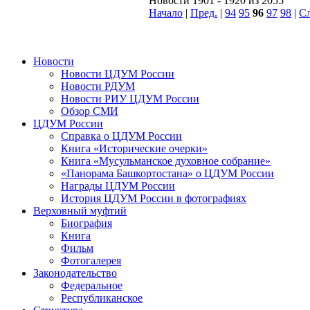
Новости 1901 - 1920 из 2055
Начало
|
Пред.
|
94
95
96
97
98
|
Сл
Новости
Новости ЦДУМ России
Новости РДУМ
Новости РИУ ЦДУМ России
Обзор СМИ
ЦДУМ России
Справка о ЦДУМ России
Книга «Исторические очерки»
Книга «Мусульманское духовное собрание»
«Панорама Башкортостана» о ЦДУМ России
Награды ЦДУМ России
История ЦДУМ России в фотографиях
Верховный муфтий
Биография
Книга
Фильм
Фотогалерея
Законодательство
Федеральное
Республиканское