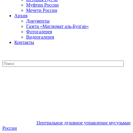
Муфтии России
Мечети России
Архив
Документы
Газета «Маглюмат аль-Булгар»
Фотогалерея
Видеогалерея
Контакты
Центральное духовное управление
мусульман России
Центральное духовное управление мусульман
России