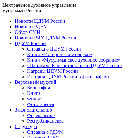
Центральное духовное управление
мусульман России
Новости ЦДУМ России
Новости РДУМ
Обзор СМИ
Новости РИУ ЦДУМ России
ЦДУМ России
Справка о ЦДУМ России
Книга «Исторические очерки»
Книга «Мусульманское духовное собрание»
«Панорама Башкортостана» о ЦДУМ России
Награды ЦДУМ России
История ЦДУМ России в фотографиях
Верховный муфтий
Биография
Книга
Фильм
Фотогалерея
Законодательство
Федеральное
Республиканское
Структура
Справка о РДУМ
История РДУМ