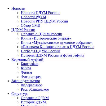
Новости
Новости ЦДУМ России
Новости РДУМ
Новости РИУ ЦДУМ России
Обзор СМИ
ЦДУМ России
Справка о ЦДУМ России
Книга «Исторические очерки»
Книга «Мусульманское духовное собрание»
«Панорама Башкортостана» о ЦДУМ России
Награды ЦДУМ России
История ЦДУМ России в фотографиях
Верховный муфтий
Биография
Книга
Фильм
Фотогалерея
Законодательство
Федеральное
Республиканское
Структура
Справка о РДУМ
История РДУМ