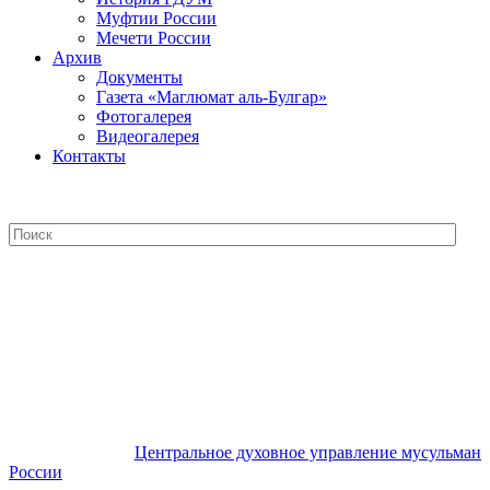
Муфтии России
Мечети России
Архив
Документы
Газета «Маглюмат аль-Булгар»
Фотогалерея
Видеогалерея
Контакты
Центральное духовное управление
мусульман России
Центральное духовное управление мусульман
России