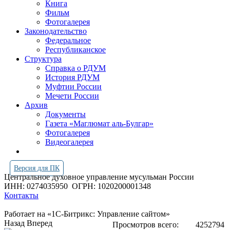
Книга
Фильм
Фотогалерея
Законодательство
Федеральное
Республиканское
Структура
Справка о РДУМ
История РДУМ
Муфтии России
Мечети России
Архив
Документы
Газета «Маглюмат аль-Булгар»
Фотогалерея
Видеогалерея
Версия для ПК
Центральное духовное управление мусульман России
ИНН: 0274035950
ОГРН: 1020200001348
Контакты
Работает на «1С-Битрикс: Управление сайтом»
Назад
Вперед
Просмотров всего:
4252794