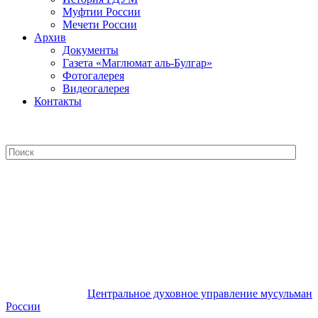
Муфтии России
Мечети России
Архив
Документы
Газета «Маглюмат аль-Булгар»
Фотогалерея
Видеогалерея
Контакты
Центральное духовное управление
мусульман России
Центральное духовное управление мусульман
России