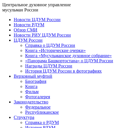
Центральное духовное управление
мусульман России
Новости ЦДУМ России
Новости РДУМ
Обзор СМИ
Новости РИУ ЦДУМ России
ЦДУМ России
Справка о ЦДУМ России
Книга «Исторические очерки»
Книга «Мусульманское духовное собрание»
«Панорама Башкортостана» о ЦДУМ России
Награды ЦДУМ России
История ЦДУМ России в фотографиях
Верховный муфтий
Биография
Книга
Фильм
Фотогалерея
Законодательство
Федеральное
Республиканское
Структура
Справка о РДУМ
История РДУМ