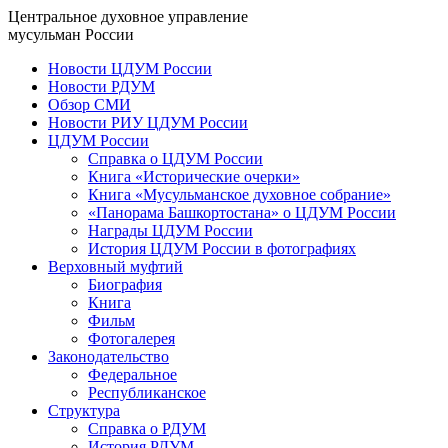
Центральное духовное управление
мусульман России
Новости ЦДУМ России
Новости РДУМ
Обзор СМИ
Новости РИУ ЦДУМ России
ЦДУМ России
Справка о ЦДУМ России
Книга «Исторические очерки»
Книга «Мусульманское духовное собрание»
«Панорама Башкортостана» о ЦДУМ России
Награды ЦДУМ России
История ЦДУМ России в фотографиях
Верховный муфтий
Биография
Книга
Фильм
Фотогалерея
Законодательство
Федеральное
Республиканское
Структура
Справка о РДУМ
История РДУМ