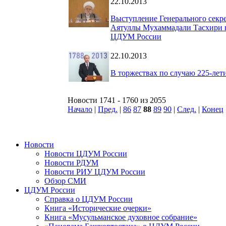
22.10.2013
Выступление Генерального секр
Аятуллы Мухаммадали Тасхири н
ЦДУМ России
22.10.2013
В торжествах по случаю 225-ле
Новости 1741 - 1760 из 2055
Начало
|
Пред.
|
86
87
88
89
90
|
След.
|
Конец
Новости
Новости ЦДУМ России
Новости РДУМ
Новости РИУ ЦДУМ России
Обзор СМИ
ЦДУМ России
Справка о ЦДУМ России
Книга «Исторические очерки»
Книга «Мусульманское духовное собрание»