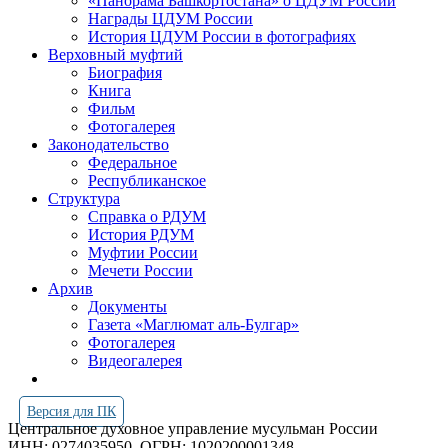
«Панорама Башкортостана» о ЦДУМ России
Награды ЦДУМ России
История ЦДУМ России в фотографиях
Верховный муфтий
Биография
Книга
Фильм
Фотогалерея
Законодательство
Федеральное
Республиканское
Структура
Справка о РДУМ
История РДУМ
Муфтии России
Мечети России
Архив
Документы
Газета «Маглюмат аль-Булгар»
Фотогалерея
Видеогалерея
Версия для ПК
Центральное духовное управление мусульман России
ИНН: 0274035950
ОГРН: 1020200001348