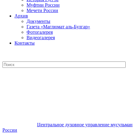
Муфтии России
Мечети России
Архив
Документы
Газета «Маглюмат аль-Булгар»
Фотогалерея
Видеогалерея
Контакты
Центральное духовное управление
мусульман России
Центральное духовное управление мусульман
России