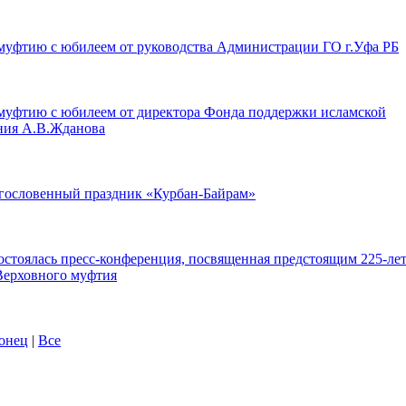
муфтию с юбилеем от руководства Администрации ГО г.Уфа РБ
муфтию с юбилеем от директора Фонда поддержки исламской
ания А.В.Жданова
лагословенный праздник «Курбан-Байрам»
 состоялась пресс-конференция, посвященная предстоящим 225-ле
Верховного муфтия
онец
|
Все