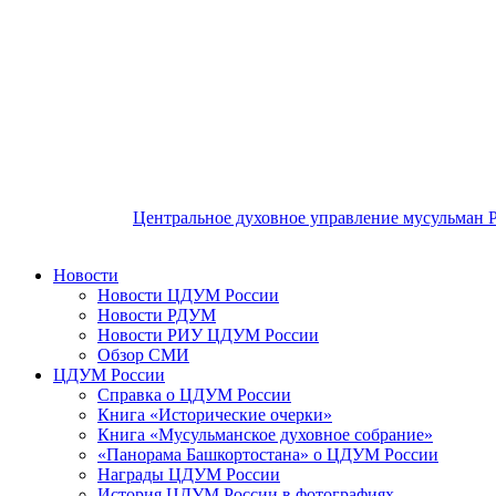
Центральное духовное управление мусульман 
Новости
Новости ЦДУМ России
Новости РДУМ
Новости РИУ ЦДУМ России
Обзор СМИ
ЦДУМ России
Справка о ЦДУМ России
Книга «Исторические очерки»
Книга «Мусульманское духовное собрание»
«Панорама Башкортостана» о ЦДУМ России
Награды ЦДУМ России
История ЦДУМ России в фотографиях