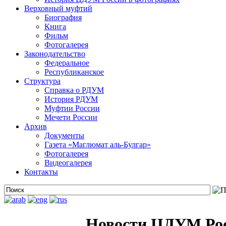
Верховный муфтий
Биография
Книга
Фильм
Фотогалерея
Законодательство
Федеральное
Республиканское
Структура
Справка о РДУМ
История РДУМ
Муфтии России
Мечети России
Архив
Документы
Газета «Маглюмат аль-Булгар»
Фотогалерея
Видеогалерея
Контакты
Новости ЦДУМ Ро