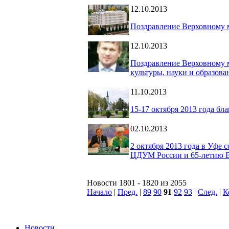
12.10.2013
Поздравление Верховному 
12.10.2013
Поздравление Верховному 
культуры, науки и образов
11.10.2013
15-17 октября 2013 года б
02.10.2013
2 октября 2013 года в Уфе
ЦДУМ России и 65-летию 
Новости 1801 - 1820 из 2055
Начало
|
Пред.
|
89
90
91
92
93
|
След.
|
К
Новости