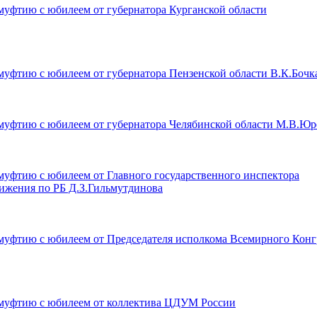
уфтию с юбилеем от губернатора Курганской области
уфтию с юбилеем от губернатора Пензенской области В.К.Бочк
муфтию с юбилеем от губернатора Челябинской области М.В.Юр
уфтию с юбилеем от Главного государственного инспектора
ижения по РБ Д.З.Гильмутдинова
муфтию с юбилеем от Председателя исполкома Всемирного Конг
муфтию с юбилеем от коллектива ЦДУМ России