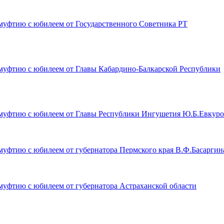
муфтию с юбилеем от Государственного Советника РТ
муфтию с юбилеем от Главы Кабардино-Балкарской Республики
муфтию с юбилеем от Главы Республики Ингушетия Ю.Б.Евкуро
уфтию с юбилеем от губернатора Пермского края В.Ф.Басаргин
уфтию с юбилеем от губернатора Астраханской области