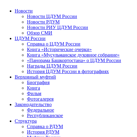
Новости
Новости ЦДУМ России
Новости РДУМ
Новости РИУ ЦДУМ России
Обзор СМИ
ЦДУМ России
Справка о ЦДУМ России
Книга «Исторические очерки»
Книга «Мусульманское духовное собрание»
«Панорама Башкортостана» о ЦДУМ России
Награды ЦДУМ России
История ЦДУМ России в фотографиях
Верховный муфтий
Биография
Книга
Фильм
Фотогалерея
Законодательство
Федеральное
Республиканское
Структура
Справка о РДУМ
История РДУМ