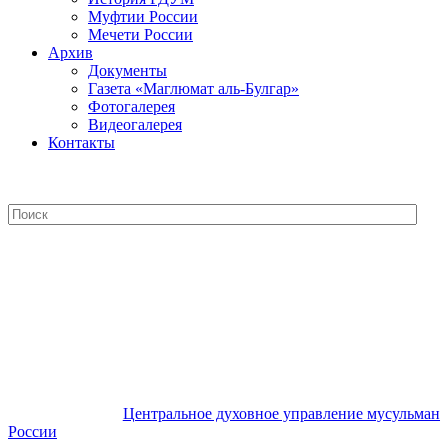
Муфтии России
Мечети России
Архив
Документы
Газета «Маглюмат аль-Булгар»
Фотогалерея
Видеогалерея
Контакты
Центральное духовное управление
мусульман России
Центральное духовное управление мусульман
России