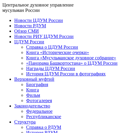
Центральное духовное управление
мусульман России
Новости ЦДУМ России
Новости РДУМ
Обзор СМИ
Новости РИУ ЦДУМ России
ЦДУМ России
Справка о ЦДУМ России
Книга «Исторические очерки»
Книга «Мусульманское духовное собрание»
«Панорама Башкортостана» о ЦДУМ России
Награды ЦДУМ России
История ЦДУМ России в фотографиях
Верховный муфтий
Биография
Книга
Фильм
Фотогалерея
Законодательство
Федеральное
Республиканское
Структура
Справка о РДУМ
История РДУМ