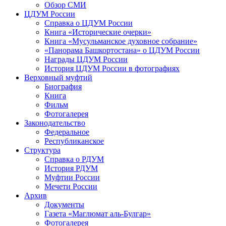
Обзор СМИ
ЦДУМ России
Справка о ЦДУМ России
Книга «Исторические очерки»
Книга «Мусульманское духовное собрание»
«Панорама Башкортостана» о ЦДУМ России
Награды ЦДУМ России
История ЦДУМ России в фотографиях
Верховный муфтий
Биография
Книга
Фильм
Фотогалерея
Законодательство
Федеральное
Республиканское
Структура
Справка о РДУМ
История РДУМ
Муфтии России
Мечети России
Архив
Документы
Газета «Маглюмат аль-Булгар»
Фотогалерея