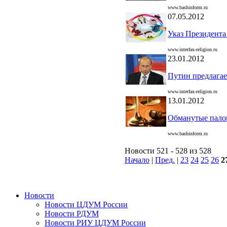
www.bashinform.ru
07.05.2012
Указ Президента
www.interfax-religion.ru
23.01.2012
Путин предлагае
www.interfax-religion.ru
13.01.2012
Обманутые пало
www.bashinform.ru
Новости 521 - 528 из 528
Начало
|
Пред.
|
23
24
25
26
2
Новости
Новости ЦДУМ России
Новости РДУМ
Новости РИУ ЦДУМ России