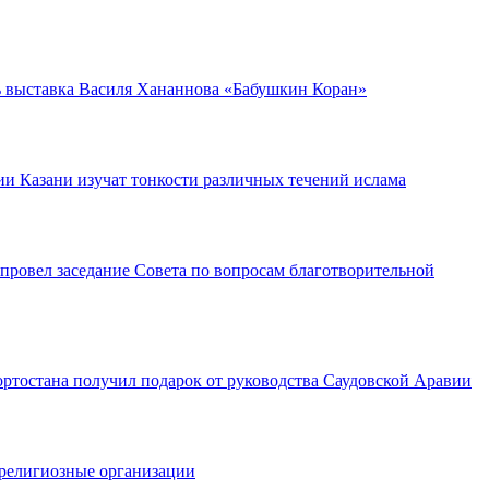
ь выставка Василя Хананнова «Бабушкин Коран»
и Казани изучат тонкости различных течений ислама
провел заседание Совета по вопросам благотворительной
ртостана получил подарок от руководства Саудовской Аравии
религиозные организации