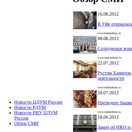
16.08.2012
В Уфе открылас
www.bashinform.ru
08.08.2012
Сотрудники мэри
www.tatar-inform.ru
22.07.2012
Рустэм Хамитов 
деятельности
www.bashinform.ru
20.07.2012
Новости ЦДУМ России
Президент Башко
Новости РДУМ
www.bashinform.ru
Новости РИУ ЦДУМ
18.06.2012
России
Обзор СМИ
Закон об НКО и 