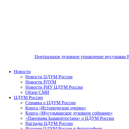
Центральное духовное управление мусульман 
Новости
Новости ЦДУМ России
Новости РДУМ
Новости РИУ ЦДУМ России
Обзор СМИ
ЦДУМ России
Справка о ЦДУМ России
Книга «Исторические очерки»
Книга «Мусульманское духовное собрание»
«Панорама Башкортостана» о ЦДУМ России
Награды ЦДУМ России
История ЦДУМ России в фотографиях