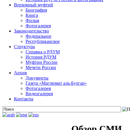
Верховный муфтий
Биография
Книга
Фильм
Фотогалерея
Законодательство
Федеральное
Республиканское
Структура
Справка о РДУМ
История РДУМ
Муфтии России
Мечети России
Архив
Документы
Газета «Маглюмат аль-Булгар»
Фотогалерея
Видеогалерея
Контакты
Обзор СМИ