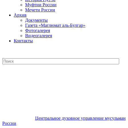
Муфтии России
Мечети России
Архив
Документы
Газета «Маглюмат аль-Булгар»
Фотогалерея
Видеогалерея
Контакты
Центральное духовное управление
мусульман России
Центральное духовное управление мусульман
России