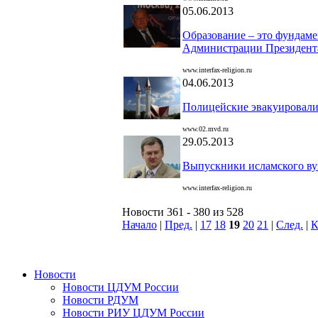
05.06.2013
Образование – это фундаме
Администрации Президент
www.interfax-religion.ru
04.06.2013
Полицейские эвакуировали
www.02.mvd.ru
29.05.2013
Выпускники исламского вуз
www.interfax-religion.ru
Новости 361 - 380 из 528
Начало
|
Пред.
|
17
18
19
20
21
|
След.
|
К
Новости
Новости ЦДУМ России
Новости РДУМ
Новости РИУ ЦДУМ России