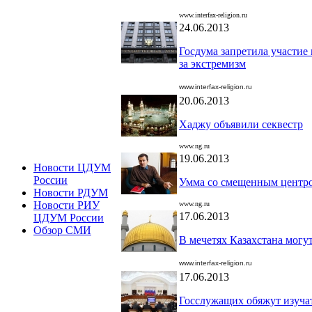
www.interfax-religion.ru
24.06.2013
Госдума запретила участие
за экстремизм
www.interfax-religion.ru
20.06.2013
Хаджу объявили секвестр
www.ng.ru
19.06.2013
Новости ЦДУМ
России
Умма со смещенным центр
Новости РДУМ
Новости РИУ
www.ng.ru
17.06.2013
ЦДУМ России
Обзор СМИ
В мечетях Казахстана могу
www.interfax-religion.ru
17.06.2013
Госслужащих обяжут изуча