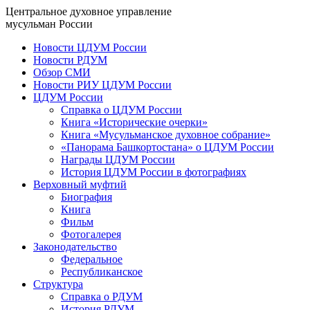
Центральное духовное управление
мусульман России
Новости ЦДУМ России
Новости РДУМ
Обзор СМИ
Новости РИУ ЦДУМ России
ЦДУМ России
Справка о ЦДУМ России
Книга «Исторические очерки»
Книга «Мусульманское духовное собрание»
«Панорама Башкортостана» о ЦДУМ России
Награды ЦДУМ России
История ЦДУМ России в фотографиях
Верховный муфтий
Биография
Книга
Фильм
Фотогалерея
Законодательство
Федеральное
Республиканское
Структура
Справка о РДУМ
История РДУМ