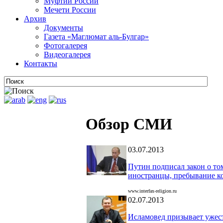
Муфтии России
Мечети России
Архив
Документы
Газета «Маглюмат аль-Булгар»
Фотогалерея
Видеогалерея
Контакты
Обзор СМИ
03.07.2013
Путин подписал закон о то
иностранцы, пребывание к
www.interfax-religion.ru
02.07.2013
Исламовед призывает ужест