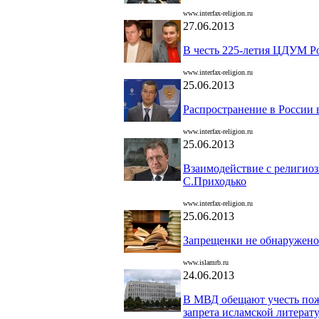
www.interfax-religion.ru
27.06.2013
В честь 225-летия ЦДУМ Ро
www.interfax-religion.ru
25.06.2013
Распространение в России 
www.interfax-religion.ru
25.06.2013
Взаимодействие с религио
С.Приходько
www.interfax-religion.ru
25.06.2013
Запрещенки не обнаружено
www.islamrb.ru
24.06.2013
В МВД обещают учесть пож
запрета исламской литерат