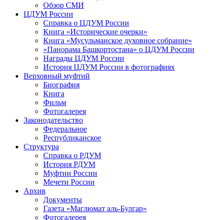
Обзор СМИ
ЦДУМ России
Справка о ЦДУМ России
Книга «Исторические очерки»
Книга «Мусульманское духовное собрание»
«Панорама Башкортостана» о ЦДУМ России
Награды ЦДУМ России
История ЦДУМ России в фотографиях
Верховный муфтий
Биография
Книга
Фильм
Фотогалерея
Законодательство
Федеральное
Республиканское
Структура
Справка о РДУМ
История РДУМ
Муфтии России
Мечети России
Архив
Документы
Газета «Маглюмат аль-Булгар»
Фотогалерея