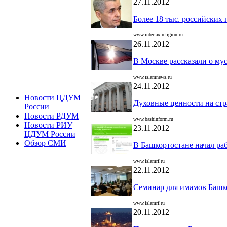
27.11.2012
Более 18 тыс. российских
www.interfax-religion.ru
26.11.2012
В Москве рассказали о му
www.islamnews.ru
24.11.2012
Новости ЦДУМ
Духовные ценности на стр
России
Новости РДУМ
www.bashinform.ru
Новости РИУ
23.11.2012
ЦДУМ России
Обзор СМИ
В Башкортостане начал ра
www.islamrf.ru
22.11.2012
Семинар для имамов Башк
www.islamrf.ru
20.11.2012