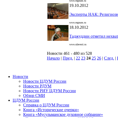
www.regnum.ru
19.10.2012
Эксперты НАК: Религиозн
www.regnum.ru
18.10.2012
Таджуддин отметил нехват
www.ufavesti.ru
Новости 461 - 480 из 528
Начало
|
Пред.
|
22
23
24
25
26
|
След.
|
Новости
Новости ЦДУМ России
Новости РДУМ
Новости РИУ ЦДУМ России
Обзор СМИ
ЦДУМ России
Справка о ЦДУМ России
Книга «Исторические очерки»
Книга «Мусульманское духовное собрание»