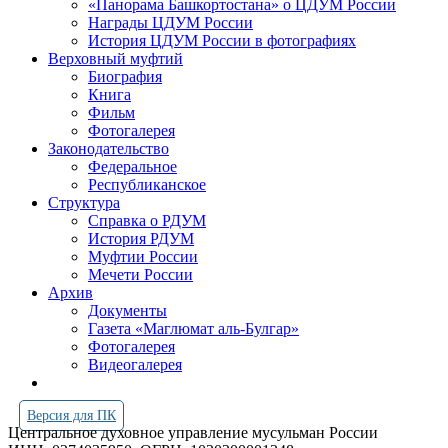
«Панорама Башкортостана» о ЦДУМ России
Награды ЦДУМ России
История ЦДУМ России в фотографиях
Верховный муфтий
Биография
Книга
Фильм
Фотогалерея
Законодательство
Федеральное
Республиканское
Структура
Справка о РДУМ
История РДУМ
Муфтии России
Мечети России
Архив
Документы
Газета «Маглюмат аль-Булгар»
Фотогалерея
Видеогалерея
Версия для ПК
Центральное духовное управление мусульман России