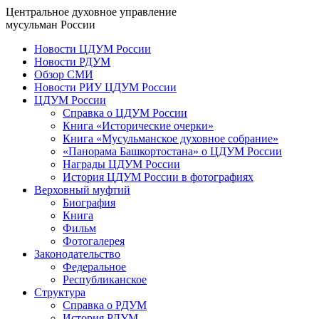
Центральное духовное управление
мусульман России
Новости ЦДУМ России
Новости РДУМ
Обзор СМИ
Новости РИУ ЦДУМ России
ЦДУМ России
Справка о ЦДУМ России
Книга «Исторические очерки»
Книга «Мусульманское духовное собрание»
«Панорама Башкортостана» о ЦДУМ России
Награды ЦДУМ России
История ЦДУМ России в фотографиях
Верховный муфтий
Биография
Книга
Фильм
Фотогалерея
Законодательство
Федеральное
Республиканское
Структура
Справка о РДУМ
История РДУМ