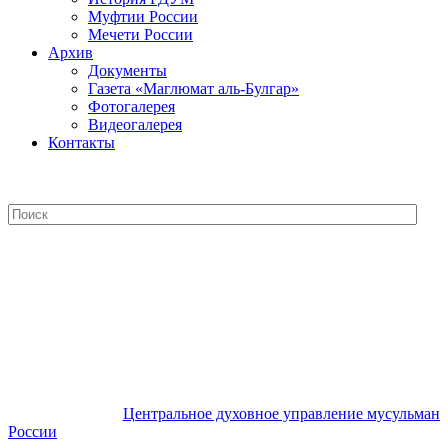
Муфтии России
Мечети России
Архив
Документы
Газета «Маглюмат аль-Булгар»
Фотогалерея
Видеогалерея
Контакты
Центральное духовное управление
мусульман России
Центральное духовное управление мусульман
России