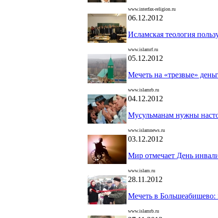
www.interfax-religion.ru
06.12.2012
Исламская теология польз
www.islamrf.ru
05.12.2012
Мечеть на «трезвые» день
www.islamrb.ru
04.12.2012
Мусульманам нужны насто
www.islamnews.ru
03.12.2012
Мир отмечает День инвал
www.islam.ru
28.11.2012
Мечеть в Большеабишево: 
www.islamrb.ru