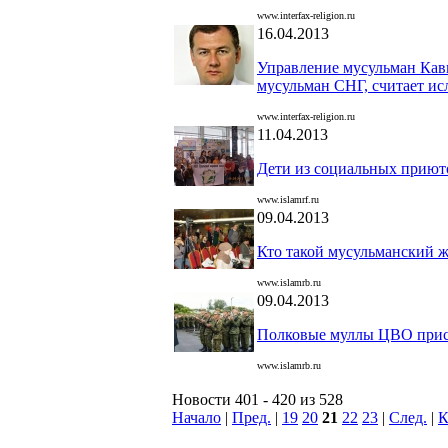
www.interfax-religion.ru
16.04.2013
Управление мусульман Кав
мусульман СНГ, считает ис
www.interfax-religion.ru
11.04.2013
Дети из социальных приют
www.islamrf.ru
09.04.2013
Кто такой мусульманский 
www.islamrb.ru
09.04.2013
Полковые муллы ЦВО прис
www.islamrb.ru
Новости 401 - 420 из 528
Начало
|
Пред.
|
19
20
21
22
23
|
След.
|
К