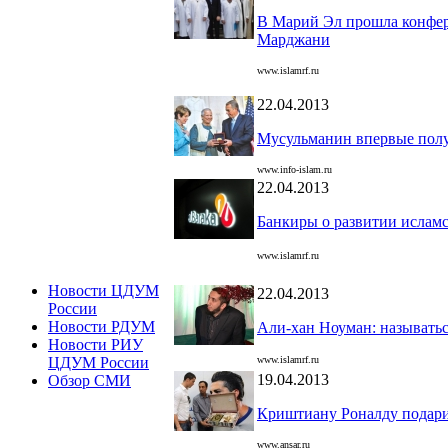
В Марий Эл прошла конфер
Марджани
www.islamrf.ru
22.04.2013
Мусульманин впервые пол
www.info-islam.ru
22.04.2013
Банкиры о развитии ислам
www.islamrf.ru
Новости ЦДУМ
22.04.2013
России
Новости РДУМ
Али-хан Ноуман: называтьс
Новости РИУ
www.islamrf.ru
ЦДУМ России
19.04.2013
Обзор СМИ
Криштиану Роналду подар
www.ansar.ru