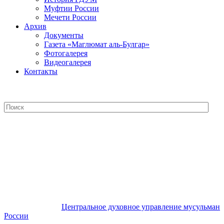
Муфтии России
Мечети России
Архив
Документы
Газета «Маглюмат аль-Булгар»
Фотогалерея
Видеогалерея
Контакты
Центральное духовное управление
мусульман России
Центральное духовное управление мусульман
России