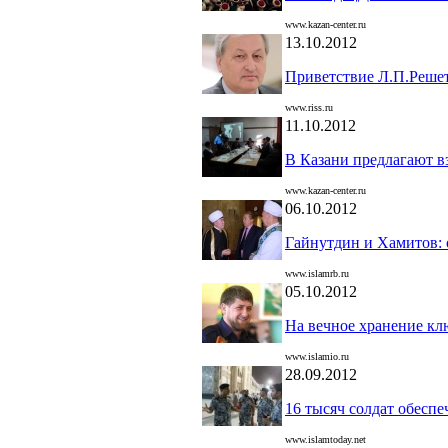
www.kazan-center.ru
13.10.2012
Приветствие Л.П.Реше
www.riss.ru
11.10.2012
В Казани предлагают вз
www.kazan-center.ru
06.10.2012
Гайнутдин и Хамитов: 
www.islamrb.ru
05.10.2012
На вечное хранение к
www.islamio.ru
28.09.2012
16 тысяч солдат обеспе
www.islamtoday.net