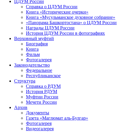
ЦДУМ России
Справка о ЦДУМ России
Книга «Исторические очерки»
Книга «Мусульманское духовное собрание»
«Панорама Башкортостана» о ЦДУМ России
Награды ЦДУМ России
История ЦДУМ России в фотографиях
Верховный муфтий
Биография
Книга
Фильм
Фотогалерея
Законодательство
Федеральное
Республиканское
Структура
Справка о РДУМ
История РДУМ
Муфтии России
Мечети России
Архив
Документы
Газета «Маглюмат аль-Булгар»
Фотогалерея
Видеогалерея