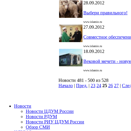
28.09.2012
Выбери правильного!
www.islamio.ru
27.09.2012
Совместное обеспечени
www.islamio.ru
18.09.2012
Вековой мечети - нову
www.islamio.ru
Новости 481 - 500 из 528
Начало
|
Пред.
|
23
24
25
26
27
|
След
Новости
Новости ЦДУМ России
Новости РДУМ
Новости РИУ ЦДУМ России
Обзор СМИ