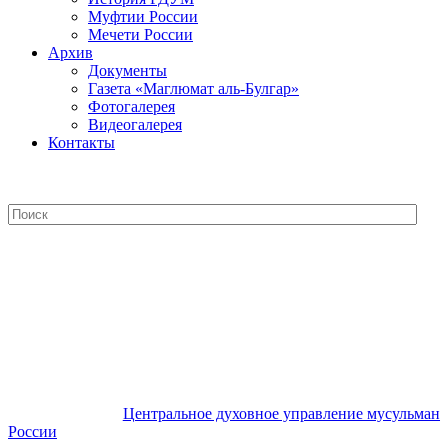
Муфтии России
Мечети России
Архив
Документы
Газета «Маглюмат аль-Булгар»
Фотогалерея
Видеогалерея
Контакты
Центральное духовное управление
мусульман России
Центральное духовное управление мусульман
России