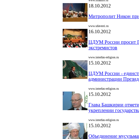
www.islamrb.ru
18.10.2012
Митрополит Никон прин
www.ufavesti.ru
16.10.2012
ЦДУМ России просит П
экстремистов
www.interfax-religion.ru
15.10.2012
ЦДУМ России - единств
администрации Презид
www.interfax-religion.ru
15.10.2012
Глава Башкирии отмети
укреплении государств
www.interfax-religion.ru
15.10.2012
Объединение мусульман