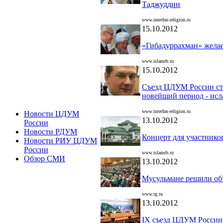
Таджуддин
www.interfax-religion.ru
15.10.2012
«Гибадуррахман» желае
www.islamrb.ru
15.10.2012
Съезд ЦДУМ России ст
новейший период - исл
www.interfax-religion.ru
Новости ЦДУМ
13.10.2012
России
Новости РДУМ
Концерт для участников
Новости РИУ ЦДУМ
России
www.islamrb.ru
Обзор СМИ
13.10.2012
Мусульмане решили об
www.rg.ru
13.10.2012
IX съезд ЦДУМ России 