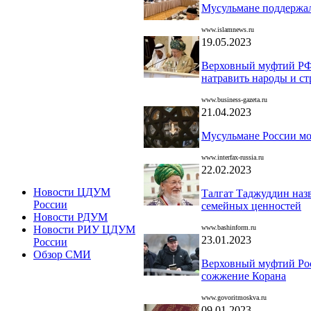
Мусульмане поддержал
www.islamnews.ru
19.05.2023
Верховный муфтий РФ:
натравить народы и с
www.business-gazeta.ru
21.04.2023
Мусульмане России мо
www.interfax-russia.ru
22.02.2023
Новости ЦДУМ
Талгат Таджуддин наз
России
семейных ценностей
Новости РДУМ
www.bashinform.ru
Новости РИУ ЦДУМ
23.01.2023
России
Обзор СМИ
Верховный муфтий Росс
сожжение Корана
www.govoritmoskva.ru
09.01.2023