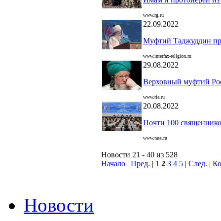
www.rg.ru
22.09.2022
Муфтий Таджуддин при
www.interfax-religion.ru
29.08.2022
Верховный муфтий Ро
www.ria.ru
20.08.2022
Почти 100 священнико
www.tass.ru
Новости 21 - 40 из 528
Начало
|
Пред.
|
1
2
3
4
5
|
След.
|
К
Новости