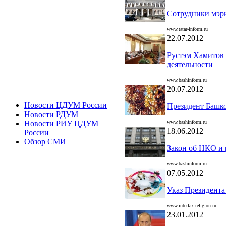
Сотрудники мэри
www.tatar-inform.ru
22.07.2012
Рустэм Хамитов 
деятельности
www.bashinform.ru
20.07.2012
Новости ЦДУМ России
Президент Башко
Новости РДУМ
www.bashinform.ru
Новости РИУ ЦДУМ
18.06.2012
России
Обзор СМИ
Закон об НКО и 
www.bashinform.ru
07.05.2012
Указ Президента
www.interfax-religion.ru
23.01.2012