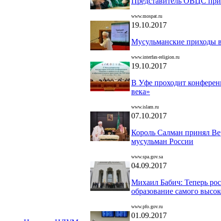
Представитель ОВЦС прин
www.mospat.ru
19.10.2017
Мусульманские приходы в
www.interfax-religion.ru
19.10.2017
В Уфе проходит конферен
века»
www.islam.ru
07.10.2017
Король Салман принял Ве
мусульман России
www.spa.gov.sa
04.09.2017
Михаил Бабич: Теперь ро
образование самого высок
www.pfo.gov.ru
01.09.2017