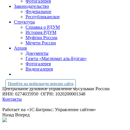
Фотогалерея
Законодательство
Федеральное
Республиканское
Структура
Справка о РДУМ
История РДУМ
Муфтии России
Мечети России
Архив
Документы
Газета «Маглюмат аль-Булгар»
Фотогалерея
Видеогалерея
Перейти на мобильную версию сайта
Центральное духовное управление мусульман России
ИНН: 0274035950
ОГРН: 1020200001348
Контакты
Работает на «1С-Битрикс: Управление сайтом»
Назад
Вперед