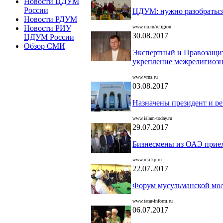
Новости ЦДУМ
России
ЦДУМ: нужно разобраться
Новости РДУМ
www.ria.ru/religion
Новости РИУ
30.08.2017
ЦДУМ России
Обзор СМИ
Экспертный и Правозащи
укрепление межрелигиозн
www.vrns.ru
03.08.2017
Назначены президент и ре
www.islam-today.ru
29.07.2017
Бизнесмены из ОАЭ приех
www.ufa.kp.ru
22.07.2017
Форум мусульманской мол
www.tatar-inform.ru
06.07.2017