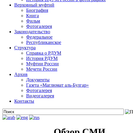
Верховный муфтий
Биография
Книга
Фильм
Фотогалерея
Законодательство
Федеральное
Республиканское
Структура
Справка о РДУМ
История РДУМ
Муфтии России
Мечети России
Архив
Документы
Газета «Маглюмат аль-Булгар»
Фотогалерея
Видеогалерея
Контакты
Обзор СМИ