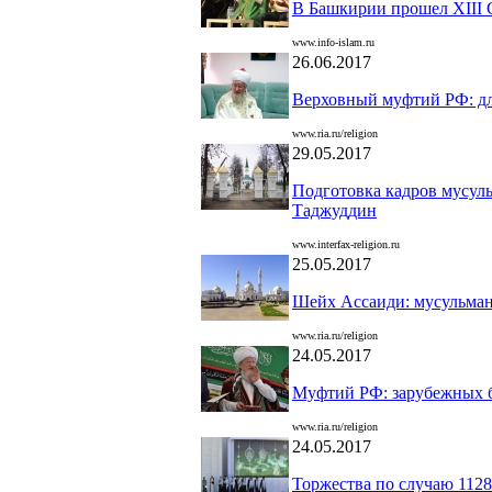
В Башкирии прошел XIII 
www.info-islam.ru
26.06.2017
Верховный муфтий РФ: для
www.ria.ru/religion
29.05.2017
Подготовка кадров мусуль
Таджуддин
www.interfax-religion.ru
25.05.2017
Шейх Ассаиди: мусульманс
www.ria.ru/religion
24.05.2017
Муфтий РФ: зарубежных б
www.ria.ru/religion
24.05.2017
Торжества по случаю 112