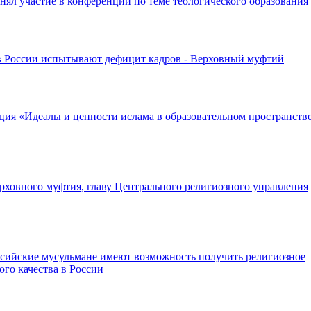
ял участие в конференции по теме теологического образования
 России испытывают дефицит кадров - Верховный муфтий
ция «Идеалы и ценности ислама в образовательном пространств
рховного муфтия, главу Центрального религиозного управления
ссийские мусульмане имеют возможность получить религиозное
ого качества в России