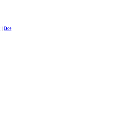
ц
|
Все