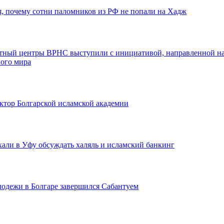
, почему сотни паломников из РФ не попали на Хадж
тный центры ВРНС выступили с инициативой, направленной н
ого мира
ктор Болгарской исламской академии
али в Уфу обсуждать халяль и исламский банкинг
одежи в Болгаре завершился Сабантуем