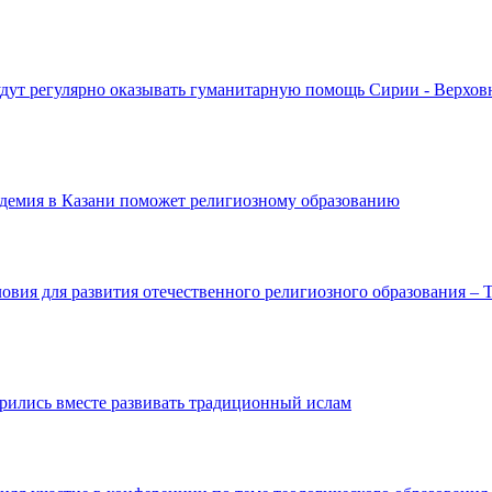
удут регулярно оказывать гуманитарную помощь Сирии - Верхо
адемия в Казани поможет религиозному образованию
ловия для развития отечественного религиозного образования – 
орились вместе развивать традиционный ислам