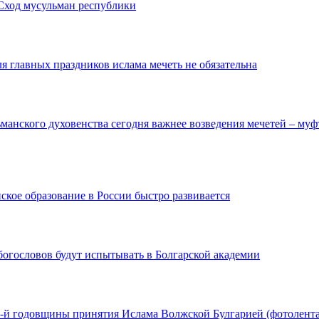
Сход мусульман республики
 главных праздников ислама мечеть не обязательна
манского духовенства сегодня важнее возведения мечетей – му
кое образование в России быстро развивается
огословов будут испытывать в Болгарской академии
8-й годовщины принятия Ислама Волжской Булгарией (фотолен