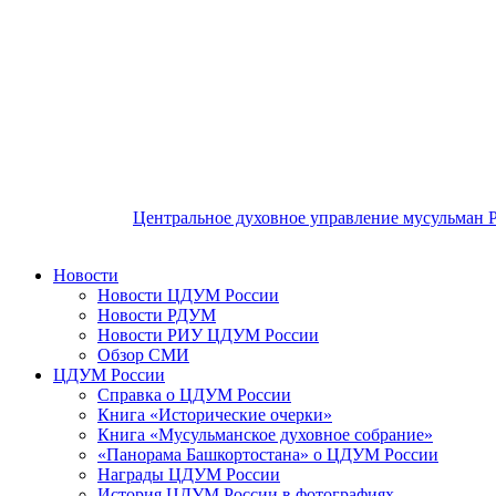
Центральное духовное управление мусульман 
Новости
Новости ЦДУМ России
Новости РДУМ
Новости РИУ ЦДУМ России
Обзор СМИ
ЦДУМ России
Справка о ЦДУМ России
Книга «Исторические очерки»
Книга «Мусульманское духовное собрание»
«Панорама Башкортостана» о ЦДУМ России
Награды ЦДУМ России
История ЦДУМ России в фотографиях