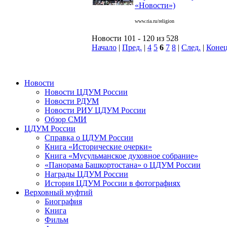
«Новости»)
www.ria.ru/religion
Новости 101 - 120 из 528
Начало
|
Пред.
|
4
5
6
7
8
|
След.
|
Коне
Новости
Новости ЦДУМ России
Новости РДУМ
Новости РИУ ЦДУМ России
Обзор СМИ
ЦДУМ России
Справка о ЦДУМ России
Книга «Исторические очерки»
Книга «Мусульманское духовное собрание»
«Панорама Башкортостана» о ЦДУМ России
Награды ЦДУМ России
История ЦДУМ России в фотографиях
Верховный муфтий
Биография
Книга
Фильм