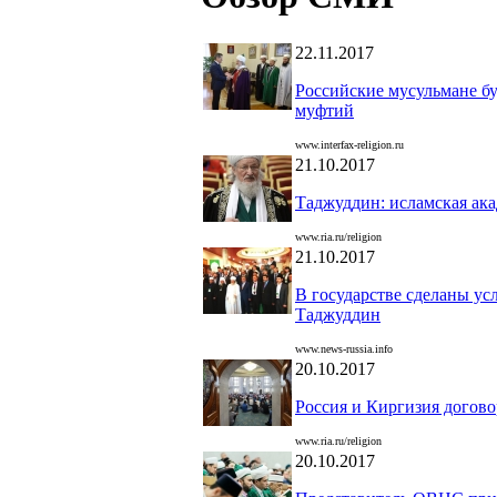
22.11.2017
Российские мусульмане б
муфтий
www.interfax-religion.ru
21.10.2017
Таджуддин: исламская ак
www.ria.ru/religion
21.10.2017
В государстве сделаны ус
Таджуддин
www.news-russia.info
20.10.2017
Россия и Киргизия догов
www.ria.ru/religion
20.10.2017