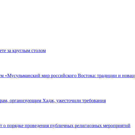
те за круглым столом
м «Мусульманский мир российского Востока: традиции и нова
орам, организующим Хадж, ужесточили требования
т о порядке проведения публичных религиозных мероприятий