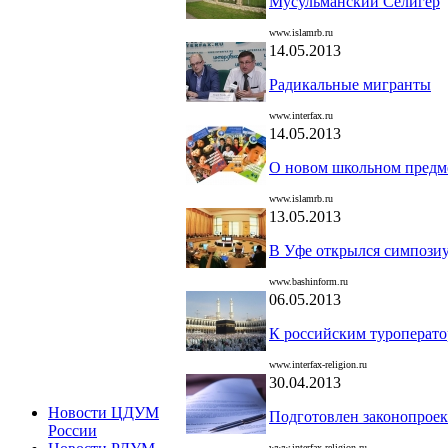
Мусульманский Селигер
www.islamrb.ru
14.05.2013
Радикальные мигранты
www.interfax.ru
14.05.2013
О новом школьном предме
www.islamrb.ru
13.05.2013
В Уфе открылся симпозиу
www.bashinform.ru
06.05.2013
К российским туроперат
www.interfax-religion.ru
30.04.2013
Новости ЦДУМ
Подготовлен законопроек
России
www.interfax-religion.ru