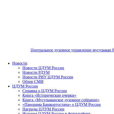
Центральное духовное управление мусульман 
Новости
Новости ЦДУМ России
Новости РДУМ
Новости РИУ ЦДУМ России
Обзор СМИ
ЦДУМ России
Справка о ЦДУМ России
Книга «Исторические очерки»
Книга «Мусульманское духовное собрание»
«Панорама Башкортостана» о ЦДУМ России
Награды ЦДУМ России
История ЦДУМ России в фотографиях