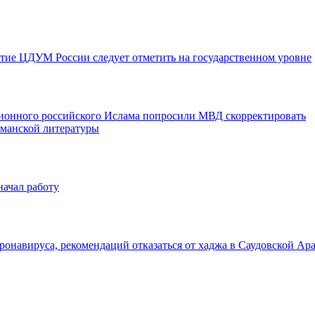
летие ЦДУМ России следует отметить на государственном уровне
ионного российского Ислама попросили МВД скорректировать
ьманской литературы
ачал работу
ронавируса, рекомендаций отказаться от хаджа в Саудовской Ар