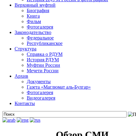
Верховный муфтий
Биография
Книга
Фильм
Фотогалерея
Законодательство
Федеральное
Республиканское
Структура
Справка о РДУМ
История РДУМ
Муфтии России
Мечети России
Архив
Документы
Газета «Маглюмат аль-Булгар»
Фотогалерея
Видеогалерея
Контакты
Обзор СМИ