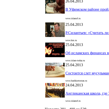
26.04.2013
В Уфимском районе пройд
www.islamrf.ru
25.04.2013
Р.Силантьев: «Считать л
www.km.ru
25.04.2013
Об исламских финансах в
www.islam-today.ru
25.04.2013
Состоится слет мусульма
www.bashkortostan.ru
24.04.2013
Англиканская школа, где
www.islamrf.ru