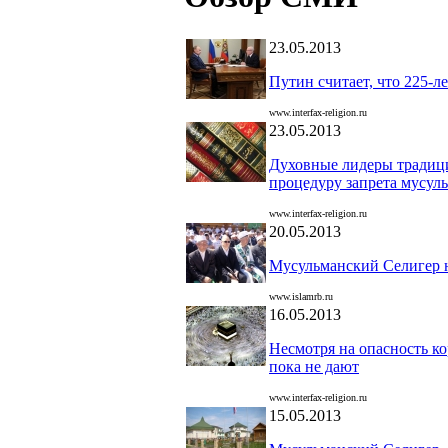
23.05.2013
Путин считает, что 225-
www.interfax-religion.ru
23.05.2013
Духовные лидеры традиц
процедуру запрета мусул
www.interfax-religion.ru
20.05.2013
Мусульманский Селигер н
www.islamrb.ru
16.05.2013
Несмотря на опасность ко
пока не дают
www.interfax-religion.ru
15.05.2013