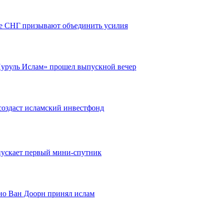
е СНГ призывают объединить усилия
Нуруль Ислам» прошел выпускной вечер
создаст исламский инвестфонд
пускает первый мини-спутник
но Ван Доорн принял ислам