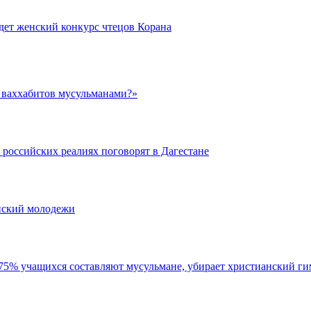
ет женский конкурс чтецов Корана
и ваххабитов мусульманами?»
 российских реалиях поговорят в Дагестане
нский молодежи
 75% учащихся составляют мусульмане, убирает христианский г