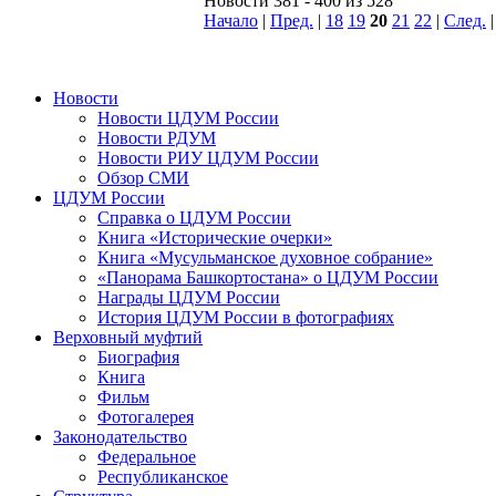
Новости 381 - 400 из 528
Начало
|
Пред.
|
18
19
20
21
22
|
След.
Новости
Новости ЦДУМ России
Новости РДУМ
Новости РИУ ЦДУМ России
Обзор СМИ
ЦДУМ России
Справка о ЦДУМ России
Книга «Исторические очерки»
Книга «Мусульманское духовное собрание»
«Панорама Башкортостана» о ЦДУМ России
Награды ЦДУМ России
История ЦДУМ России в фотографиях
Верховный муфтий
Биография
Книга
Фильм
Фотогалерея
Законодательство
Федеральное
Республиканское