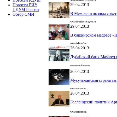
Новости РДУМ
29.04.2013
Новости РИУ
ЦДУМ России
В Межрелигиозном совет
Обзор СМИ
www.interfax-religion.ru
29.04.2013
В башкирском медресе «
www.islamrf.ru
26.04.2013
Дубайский банк Mashreq 
www.muslimeco.ru
26.04.2013
Мусульманская страна за
www.umma.ua
26.04.2013
Голландский политик Ар
www.
islamrf.ru