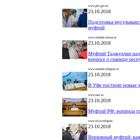
www.pfo.gov.ru
23.10.2018
Подготовка мусульманс
муфтий
www.interfax-russia.ru
23.10.2018
Муфтий Таджуддин наде
вопросе о границе респ
www.interfax-religion.ru
23.10.2018
В Уфе построят новые з
www.tass.ru
23.10.2018
Муфтий РФ: вопросы г
www.ria.ru/religion
23.10.2018
Верховный муфтий: важ