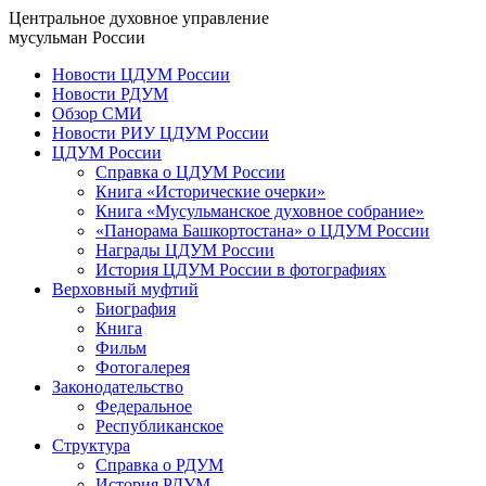
Центральное духовное управление
мусульман России
Новости ЦДУМ России
Новости РДУМ
Обзор СМИ
Новости РИУ ЦДУМ России
ЦДУМ России
Справка о ЦДУМ России
Книга «Исторические очерки»
Книга «Мусульманское духовное собрание»
«Панорама Башкортостана» о ЦДУМ России
Награды ЦДУМ России
История ЦДУМ России в фотографиях
Верховный муфтий
Биография
Книга
Фильм
Фотогалерея
Законодательство
Федеральное
Республиканское
Структура
Справка о РДУМ
История РДУМ