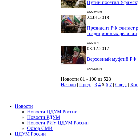
Путин посетил Уфимск
www.tass.ru
24.01.2018
Президент РФ считает р
традиционных религий
www.er.ru
03.12.2017
Верховный муфтий РФ 
www.tass.ru
Новости 81 - 100 из 528
Начало
|
Пред.
|
3
4
5
6
7
|
След.
|
Ко
Новости
Новости ЦДУМ России
Новости РДУМ
Новости РИУ ЦДУМ России
Обзор СМИ
ЦДУМ России