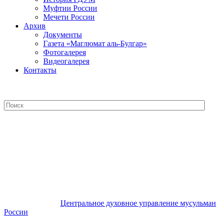
Муфтии России
Мечети России
Архив
Документы
Газета «Маглюмат аль-Булгар»
Фотогалерея
Видеогалерея
Контакты
Центральное духовное управление
мусульман России
Центральное духовное управление мусульман
России