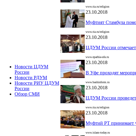
www.ria.ru/religion
23.10.2018
Муфтият Стамбула помо
www.ria.ru/religion
23.10.2018
ЦДУМ России отмечает 
www.eparhia-ufa.ru
23.10.2018
Новости ЦДУМ
России
В Уфе проходят мероп
Новости РДУМ
www.bashinform.ru
Новости РИУ ЦДУМ
23.10.2018
России
Обзор СМИ
ЦДУМ России проведет 
www.ria.ru/religion
23.10.2018
Муфтий РТ принимает у
www.islam-today.ru