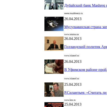
Дубайский банк Mashreq 
www.muslimeco.ru
26.04.2013
Мусульманская страна за
www.umma.ua
26.04.2013
Голландский политик Ар
www.
islamrf.ru
26.04.2013
В Уфимском районе пройд
www.islamrf.ru
25.04.2013
Р.Силантьев: «Считать л
www.km.ru
25.04.2013