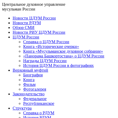
Центральное духовное управление
мусульман России
Новости ЦДУМ России
Новости РДУМ
Обзор СМИ
Новости РИУ ЦДУМ России
ЦДУМ России
Справка о ЦДУМ России
Книга «Исторические очерки»
Книга «Мусульманское духовное собрание»
«Панорама Башкортостана» о ЦДУМ России
Награды ЦДУМ России
История ЦДУМ России в фотографиях
Верховный муфтий
Биография
Книга
Фильм
Фотогалерея
Законодательство
Федеральное
Республиканское
Структура
Справка о РДУМ
История РДУМ