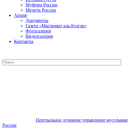
Муфтии России
Мечети России
Архив
Документы
Газета «Маглюмат аль-Булгар»
Фотогалерея
Видеогалерея
Контакты
Центральное духовное управление
мусульман России
Центральное духовное управление мусульман
России