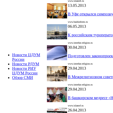
www.islamrb.ru
13.05.2013
В Уфе открылся симпозиу
www.bashinform.ru
06.05.2013
К российским туроперат
www.interfax-religion.ru
30.04.2013
Новости ЦДУМ
Подготовлен законопроек
России
Новости РДУМ
www.interfax-religion.ru
29.04.2013
Новости РИУ
ЦДУМ России
В Межрелигиозном совет
Обзор СМИ
www.interfax-religion.ru
29.04.2013
В башкирском медресе «
www.islamrf.ru
26.04.2013