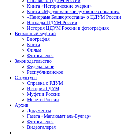
Справка о ЦДУМ России
Книга «Исторические очерки»
Книга «Мусульманское духовное собрание»
«Панорама Башкортостана» о ЦДУМ России
Награды ЦДУМ России
История ЦДУМ России в фотографиях
Верховный муфтий
Биография
Книга
Фильм
Фотогалерея
Законодательство
Федеральное
Республиканское
Структура
Справка о РДУМ
История РДУМ
Муфтии России
Мечети России
Архив
Документы
Газета «Маглюмат аль-Булгар»
Фотогалерея
Видеогалерея