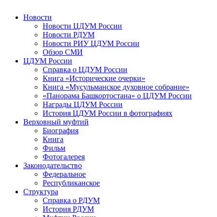
Новости
Новости ЦДУМ России
Новости РДУМ
Новости РИУ ЦДУМ России
Обзор СМИ
ЦДУМ России
Справка о ЦДУМ России
Книга «Исторические очерки»
Книга «Мусульманское духовное собрание»
«Панорама Башкортостана» о ЦДУМ России
Награды ЦДУМ России
История ЦДУМ России в фотографиях
Верховный муфтий
Биография
Книга
Фильм
Фотогалерея
Законодательство
Федеральное
Республиканское
Структура
Справка о РДУМ
История РДУМ