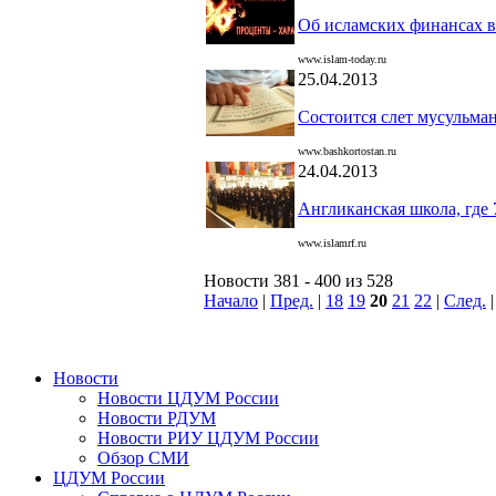
Об исламских финансах в
www.islam-today.ru
25.04.2013
Состоится слет мусульма
www.bashkortostan.ru
24.04.2013
Англиканская школа, где
www.islamrf.ru
Новости 381 - 400 из 528
Начало
|
Пред.
|
18
19
20
21
22
|
След.
Новости
Новости ЦДУМ России
Новости РДУМ
Новости РИУ ЦДУМ России
Обзор СМИ
ЦДУМ России