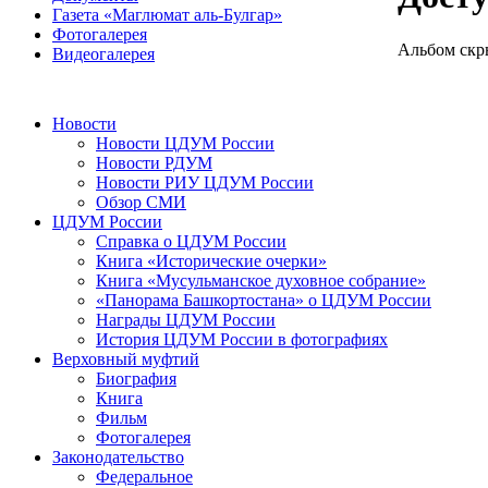
Газета «Маглюмат аль-Булгар»
Фотогалерея
Альбом скр
Видеогалерея
Новости
Новости ЦДУМ России
Новости РДУМ
Новости РИУ ЦДУМ России
Обзор СМИ
ЦДУМ России
Справка о ЦДУМ России
Книга «Исторические очерки»
Книга «Мусульманское духовное собрание»
«Панорама Башкортостана» о ЦДУМ России
Награды ЦДУМ России
История ЦДУМ России в фотографиях
Верховный муфтий
Биография
Книга
Фильм
Фотогалерея
Законодательство
Федеральное