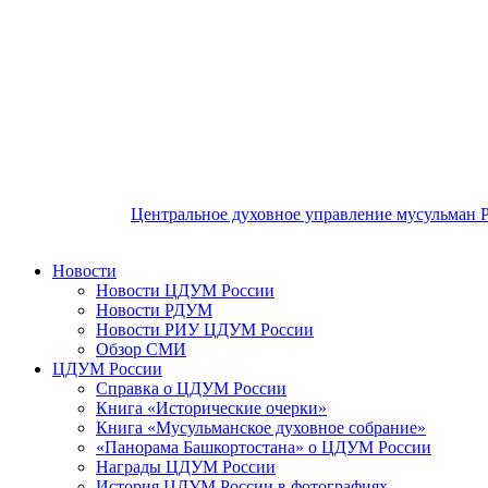
Центральное духовное управление мусульман 
Новости
Новости ЦДУМ России
Новости РДУМ
Новости РИУ ЦДУМ России
Обзор СМИ
ЦДУМ России
Справка о ЦДУМ России
Книга «Исторические очерки»
Книга «Мусульманское духовное собрание»
«Панорама Башкортостана» о ЦДУМ России
Награды ЦДУМ России
История ЦДУМ России в фотографиях