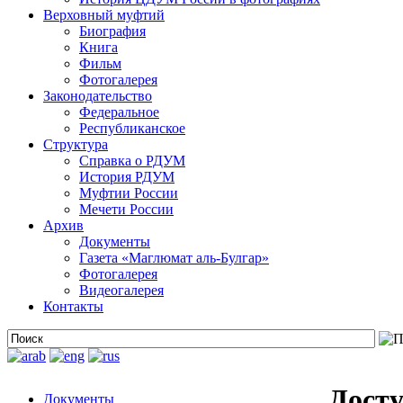
Верховный муфтий
Биография
Книга
Фильм
Фотогалерея
Законодательство
Федеральное
Республиканское
Структура
Справка о РДУМ
История РДУМ
Муфтии России
Мечети России
Архив
Документы
Газета «Маглюмат аль-Булгар»
Фотогалерея
Видеогалерея
Контакты
Досту
Документы