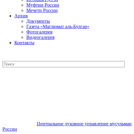
Муфтии России
Мечети России
Архив
Документы
Газета «Маглюмат аль-Булгар»
Фотогалерея
Видеогалерея
Контакты
Центральное духовное управление
мусульман России
Центральное духовное управление мусульман
России