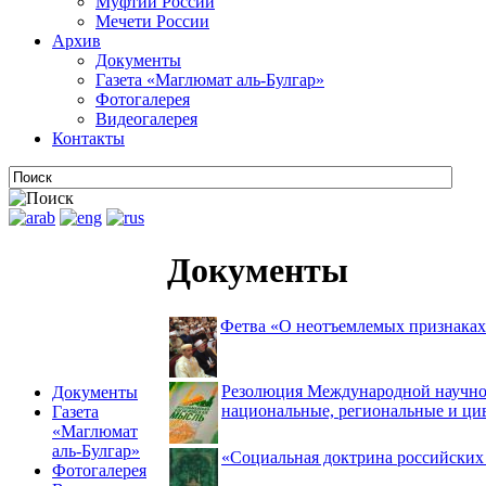
Муфтии России
Мечети России
Архив
Документы
Газета «Маглюмат аль-Булгар»
Фотогалерея
Видеогалерея
Контакты
Документы
Фетва «О неотъемлемых признаках 
Резолюция Международной научно-
Документы
национальные, региональные и цив
Газета
«Маглюмат
аль-Булгар»
«Социальная доктрина российских 
Фотогалерея