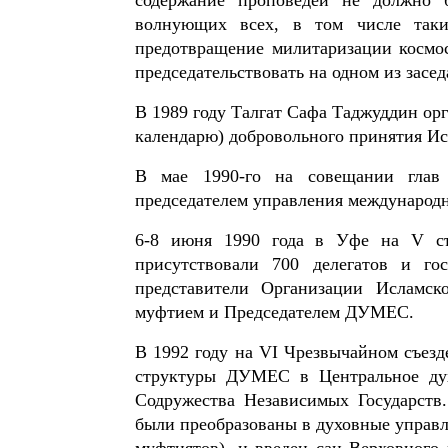
волнующих всех, в том числе таки
предотвращение милитаризации космос
председательствовать на одном из засе
В 1989 году Талгат Сафа Таджуддин орг
календарю) добровольного принятия Ис
В мае 1990-го на совещании глав
председателем управления международн
6-8 июня 1990 года в Уфе на V съ
присутствовали 700 делегатов и го
представители Организации Исламск
муфтием и Председателем ДУМЕС.
В 1992 году на VI Чрезвычайном съез
структуры ДУМЕС в Центральное дух
Содружества Независимых Государств
были преобразованы в духовные управле
муфтиятов), и введен сан Верховного