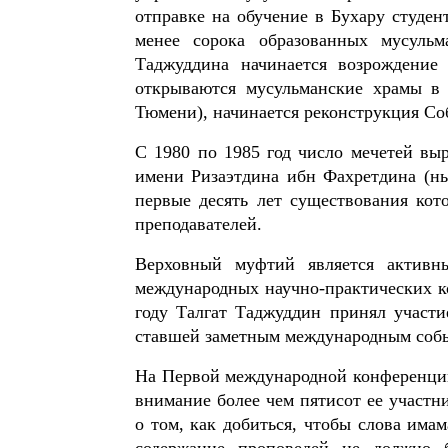
отправке на обучение в Бухару студен
менее сорока образованных мусульм
Таджуддина начинается возрождение
открываются мусульманские храмы в 
Тюмени), начинается реконструкция Со
С 1980 по 1985 год число мечетей выр
имени Ризаэтдина ибн Фахретдина (н
первые десять лет существования кот
преподавателей.
Верховный муфтий является активн
международных научно-практических ко
году Талгат Таджуддин принял участи
ставшей заметным международным соб
На Первой международной конференции
внимание более чем пятисот ее участн
о том, как добиться, чтобы слова има
содержание проповедей не должно 