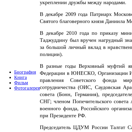
укреплении дружбы между народами.
В декабре 2009 года Патриарх Моско
Святого благоверного князя Даниила Мо
В декабре 2010 года по приказу мин
Таджуддину был вручен нагрудный зна
за большой личный вклад в нравствен
полиции).
В разные годы Верховный муфтий яв
Биография
Федерации в ЮНЕСКО, Организации Ис
Книга
правления Советского фонда мир
Фильм
сотрудничества (ОИС, Саудовская Ара
Фотогалерея
совета (Бонн, Германия), председате
СНГ; членом Попечительского совета 
военного фонда, Российского организ
при Президенте РФ.
Председатель ЦДУМ России Талгат С