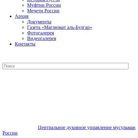
Муфтии России
Мечети России
Архив
Документы
Газета «Маглюмат аль-Булгар»
Фотогалерея
Видеогалерея
Контакты
Центральное духовное управление
мусульман России
Центральное духовное управление мусульман
России