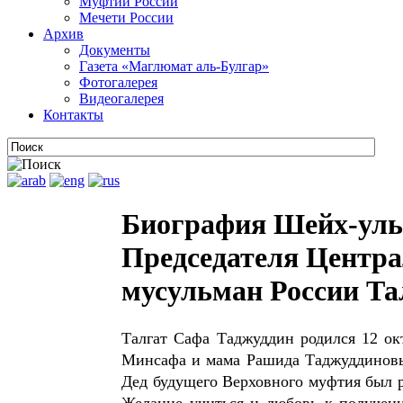
Муфтии России
Мечети России
Архив
Документы
Газета «Маглюмат аль-Булгар»
Фотогалерея
Видеогалерея
Контакты
Биография Шейх-уль-
Председателя Центра
мусульман России Та
Талгат Сафа Таджуддин родился 12 ок
Минсафа и мама Рашида Таджуддиновы
Дед будущего Верховного муфтия был р
Желание учиться и любовь к получен