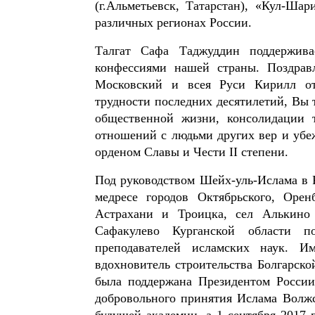
(г.Альметьевск, Татарстан), «Кул-Ша
различных регионах России.
Талгат Сафа Таджуддин поддержив
конфессиями нашей страны. Поздрав
Московский и всея Руси Кирилл от
трудности последних десятилетий, Вы 
общественной жизни, консолидации 
отношений с людьми других вер и убе
орденом Славы и Чести II степени.
Под руководством Шейх-уль-Ислама в 
медресе городов Октябрьского, Оренб
Астрахани и Троицка, сел Алькино
Сафакулево Курганской области п
преподавателей исламских наук. 
вдохновитель строительства Болгарско
была поддержана Президентом России
добровольного принятия Ислама Волжс
будущей академии, а 1 сентября 2017 