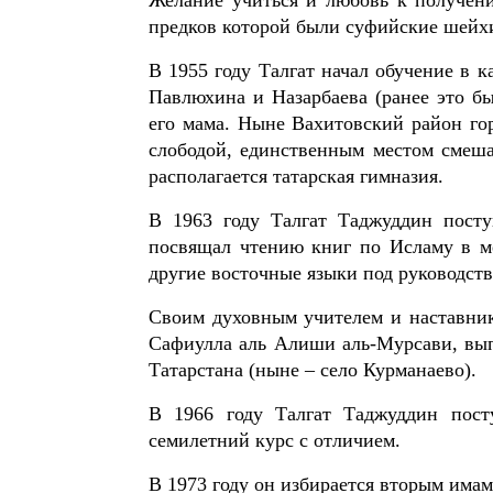
предков которой были суфийские шейх
В 1955 году Талгат начал обучение в к
Павлюхина и Назарбаева (ранее это бы
его мама. Ныне Вахитовский район го
слободой, единственным местом смеша
располагается татарская гимназия.
В 1963 году Талгат Таджуддин посту
посвящал чтению книг по Исламу в ме
другие восточные языки под руководст
Своим духовным учителем и наставник
Сафиулла аль Алиши аль-Мурсави, вып
Татарстана (ныне – село Курманаево).
В 1966 году Талгат Таджуддин пост
семилетний курс с отличием.
В 1973 году он избирается вторым има