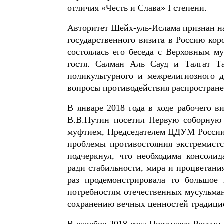
отличия «Честь и Слава» I степени.
Авторитет Шейх-уль-Ислама признан н
государственного визита в Россию ко
состоялась его беседа с Верховным м
гостя. Салман Аль Сауд и Талгат Т
поликультурного и межрелигиозного 
вопросы противодействия распростране
В январе 2018 года в ходе рабочего 
В.В.Путин посетил Первую соборную
муфтием, Председателем ЦДУМ России 
проблемы противостояния экстремист
подчеркнул, что необходима консолид
ради стабильности, мира и процветан
раз продемонстрировала то большое 
потребностям отечественных мусульман
сохранению вечных ценностей традицио
В октябре 2018 года Президент России