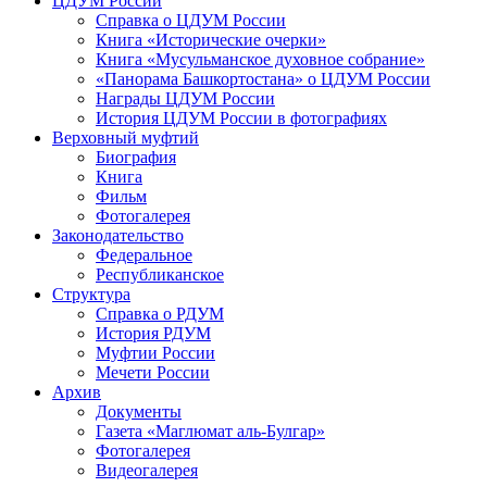
ЦДУМ России
Справка о ЦДУМ России
Книга «Исторические очерки»
Книга «Мусульманское духовное собрание»
«Панорама Башкортостана» о ЦДУМ России
Награды ЦДУМ России
История ЦДУМ России в фотографиях
Верховный муфтий
Биография
Книга
Фильм
Фотогалерея
Законодательство
Федеральное
Республиканское
Структура
Справка о РДУМ
История РДУМ
Муфтии России
Мечети России
Архив
Документы
Газета «Маглюмат аль-Булгар»
Фотогалерея
Видеогалерея