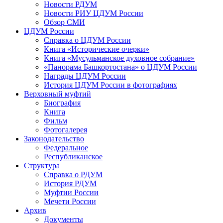
Новости РДУМ
Новости РИУ ЦДУМ России
Обзор СМИ
ЦДУМ России
Справка о ЦДУМ России
Книга «Исторические очерки»
Книга «Мусульманское духовное собрание»
«Панорама Башкортостана» о ЦДУМ России
Награды ЦДУМ России
История ЦДУМ России в фотографиях
Верховный муфтий
Биография
Книга
Фильм
Фотогалерея
Законодательство
Федеральное
Республиканское
Структура
Справка о РДУМ
История РДУМ
Муфтии России
Мечети России
Архив
Документы