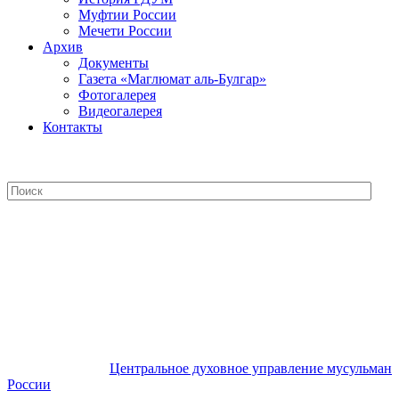
Муфтии России
Мечети России
Архив
Документы
Газета «Маглюмат аль-Булгар»
Фотогалерея
Видеогалерея
Контакты
Центральное духовное управление
мусульман России
Центральное духовное управление мусульман
России