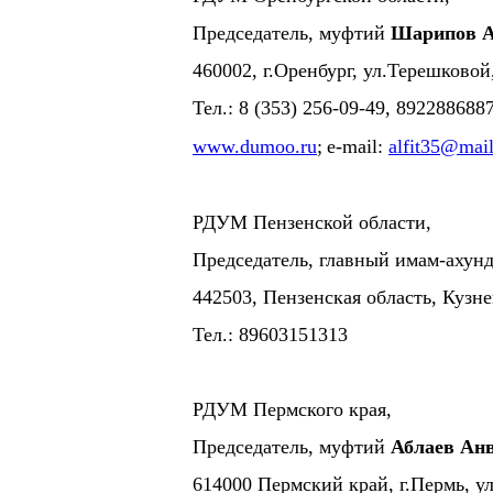
Председатель, муфтий
Шарипов А
460002, г.Оренбург, ул.Терешковой
Тел.: 8 (353) 256-09-49, 89228868
www.dumoo.ru
;
e-mail:
alfit35@mail
РДУМ Пензенской области,
Председатель, главный имам-ахун
442503, Пензенская область, Кузне
Тел.: 89603151313
РДУМ Пермского края,
Председатель, муфтий
Аблаев Ан
614000 Пермский край, г.Пермь, у