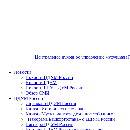
Центральное духовное управление мусульман 
Новости
Новости ЦДУМ России
Новости РДУМ
Новости РИУ ЦДУМ России
Обзор СМИ
ЦДУМ России
Справка о ЦДУМ России
Книга «Исторические очерки»
Книга «Мусульманское духовное собрание»
«Панорама Башкортостана» о ЦДУМ России
Награды ЦДУМ России
История ЦДУМ России в фотографиях