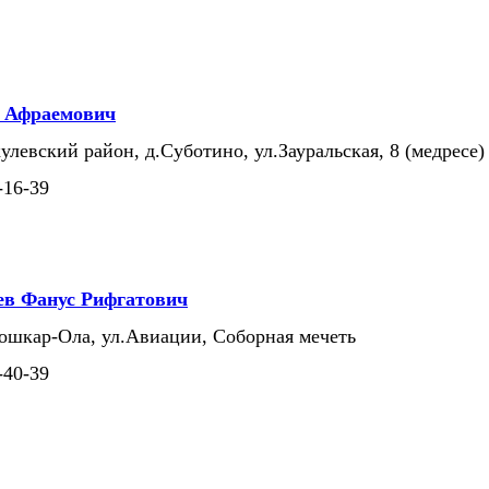
т Афраемович
улевский район, д.Суботино, ул.Зауральская, 8 (медресе)
-16-39
ев Фанус Рифгатович
Йошкар-Ола, ул.Авиации, Соборная мечеть
-40-39