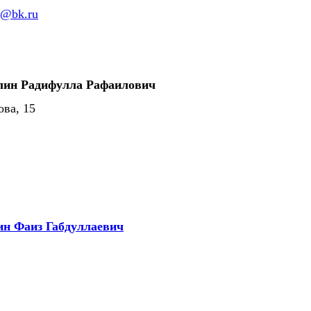
o@bk.ru
лин Радифулла Рафаилович
ова, 15
н Фаиз Габдуллаевич