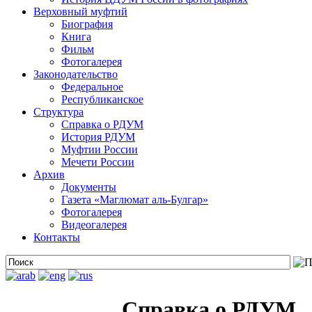
Верховный муфтий
Биография
Книга
Фильм
Фотогалерея
Законодательство
Федеральное
Республиканское
Структура
Справка о РДУМ
История РДУМ
Муфтии России
Мечети России
Архив
Документы
Газета «Маглюмат аль-Булгар»
Фотогалерея
Видеогалерея
Контакты
Справка о РДУМ