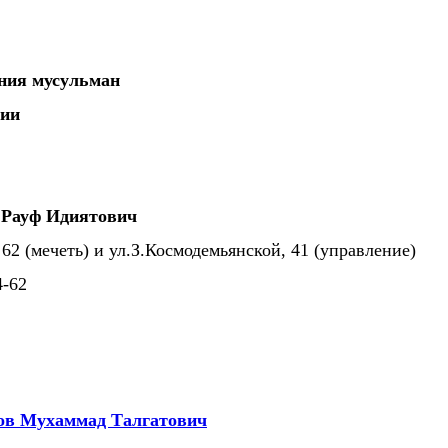
ения мусульман
сии
 Рауф Идиятович
 62 (мечеть) и ул.З.Космодемьянской, 41 (управление)
34-62
ов Мухаммад Талгатович