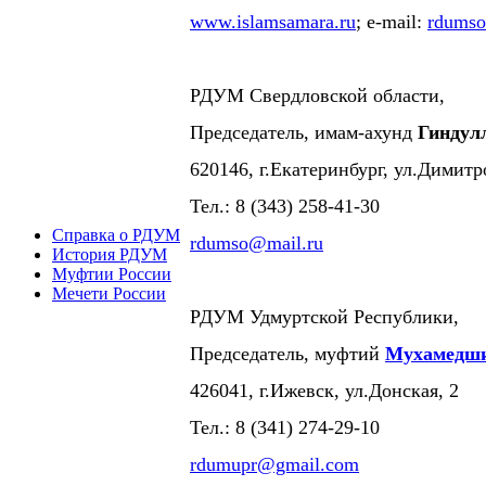
www.islamsamara.ru
; e-mail:
rdums
РДУМ Свердловской области,
Председатель, имам-ахунд
Гиндул
620146, г.Екатеринбург, ул.Димитр
Тел.: 8 (343) 258-41-30
Справка о РДУМ
rdumso@mail.ru
История РДУМ
Муфтии России
Мечети России
РДУМ Удмуртской Республики,
Председатель, муфтий
Мухамедши
426041, г.Ижевск, ул.Донская, 2
Тел.: 8 (341) 274-29-10
rdumupr@gmail.com