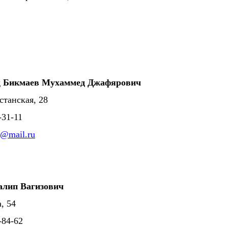
д
Бикмаев Мухаммед Джафярович
станская, 28
-31-11
@mail.ru
алип Вагизович
, 54
1-84-62