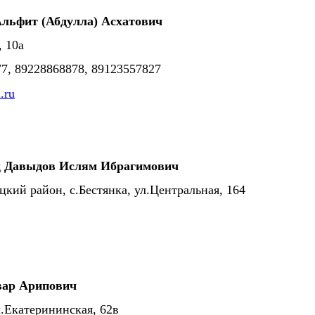
льфит (Абдулла) Асхатович
, 10а
877, 89228868878, 89123557827
.ru
д
Давыдов Ислям Ибрагимович
цкий район, с.Бестянка, ул.Центральная, 164
вар Арипович
л.Екатерининская, 62в