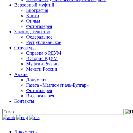
Верховный муфтий
Биография
Книга
Фильм
Фотогалерея
Законодательство
Федеральное
Республиканское
Структура
Справка о РДУМ
История РДУМ
Муфтии России
Мечети России
Архив
Документы
Газета «Маглюмат аль-Булгар»
Фотогалерея
Видеогалерея
Контакты
Документы