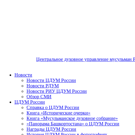
Центральное духовное управление мусульман 
Новости
Новости ЦДУМ России
Новости РДУМ
Новости РИУ ЦДУМ России
Обзор СМИ
ЦДУМ России
Справка о ЦДУМ России
Книга «Исторические очерки»
Книга «Мусульманское духовное собрание»
«Панорама Башкортостана» о ЦДУМ России
Награды ЦДУМ России
История ЦДУМ России в фотографиях