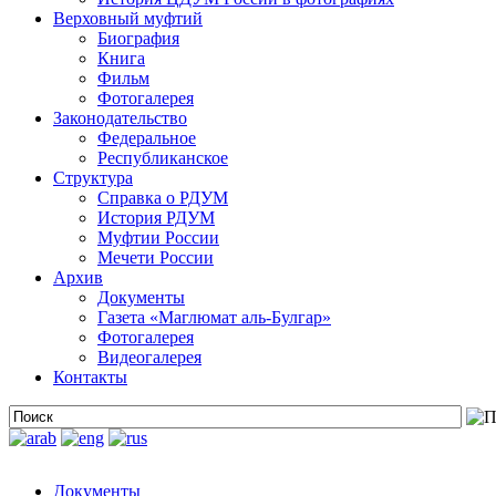
Верховный муфтий
Биография
Книга
Фильм
Фотогалерея
Законодательство
Федеральное
Республиканское
Структура
Справка о РДУМ
История РДУМ
Муфтии России
Мечети России
Архив
Документы
Газета «Маглюмат аль-Булгар»
Фотогалерея
Видеогалерея
Контакты
Документы