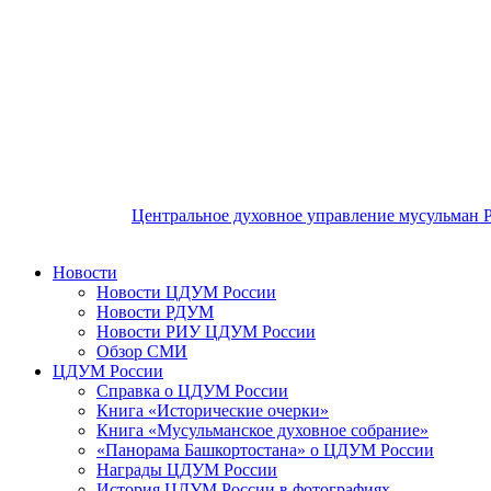
Центральное духовное управление мусульман 
Новости
Новости ЦДУМ России
Новости РДУМ
Новости РИУ ЦДУМ России
Обзор СМИ
ЦДУМ России
Справка о ЦДУМ России
Книга «Исторические очерки»
Книга «Мусульманское духовное собрание»
«Панорама Башкортостана» о ЦДУМ России
Награды ЦДУМ России
История ЦДУМ России в фотографиях