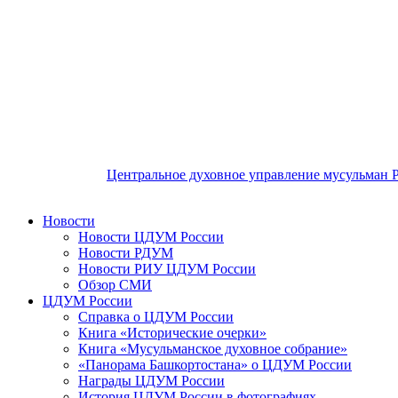
Центральное духовное управление мусульман 
Новости
Новости ЦДУМ России
Новости РДУМ
Новости РИУ ЦДУМ России
Обзор СМИ
ЦДУМ России
Справка о ЦДУМ России
Книга «Исторические очерки»
Книга «Мусульманское духовное собрание»
«Панорама Башкортостана» о ЦДУМ России
Награды ЦДУМ России
История ЦДУМ России в фотографиях