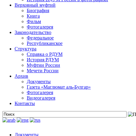
Верховный муфтий
Биография
Книга
Фильм
Фотогалерея
Законодательство
Федеральное
Республиканское
Структура
Справка о РДУМ
История РДУМ
Муфтии России
Мечети России
Архив
Документы
Газета «Маглюмат аль-Булгар»
Фотогалерея
Видеогалерея
Контакты
Документы