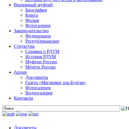
Верховный муфтий
Биография
Книга
Фильм
Фотогалерея
Законодательство
Федеральное
Республиканское
Структура
Справка о РДУМ
История РДУМ
Муфтии России
Мечети России
Архив
Документы
Газета «Маглюмат аль-Булгар»
Фотогалерея
Видеогалерея
Контакты
Документы