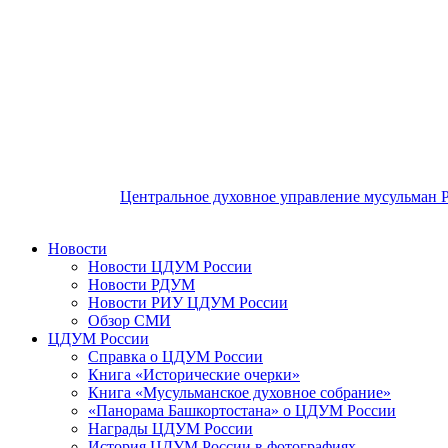
Центральное духовное управление мусульман 
Новости
Новости ЦДУМ России
Новости РДУМ
Новости РИУ ЦДУМ России
Обзор СМИ
ЦДУМ России
Справка о ЦДУМ России
Книга «Исторические очерки»
Книга «Мусульманское духовное собрание»
«Панорама Башкортостана» о ЦДУМ России
Награды ЦДУМ России
История ЦДУМ России в фотографиях