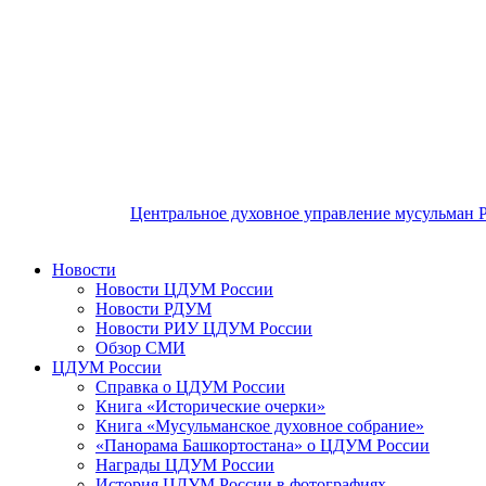
Центральное духовное управление мусульман 
Новости
Новости ЦДУМ России
Новости РДУМ
Новости РИУ ЦДУМ России
Обзор СМИ
ЦДУМ России
Справка о ЦДУМ России
Книга «Исторические очерки»
Книга «Мусульманское духовное собрание»
«Панорама Башкортостана» о ЦДУМ России
Награды ЦДУМ России
История ЦДУМ России в фотографиях