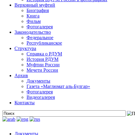
Верховный муфтий
Биография
Книга
Фильм
Фотогалерея
Законодательство
Федеральное
Республиканское
Структура
Справка о РДУМ
История РДУМ
Муфтии России
Мечети России
Архив
Документы
Газета «Маглюмат аль-Булгар»
Фотогалерея
Видеогалерея
Контакты
Документы