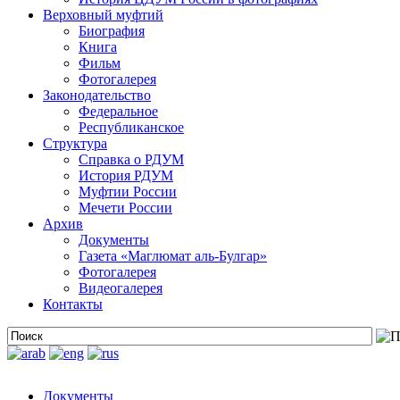
Верховный муфтий
Биография
Книга
Фильм
Фотогалерея
Законодательство
Федеральное
Республиканское
Структура
Справка о РДУМ
История РДУМ
Муфтии России
Мечети России
Архив
Документы
Газета «Маглюмат аль-Булгар»
Фотогалерея
Видеогалерея
Контакты
Документы