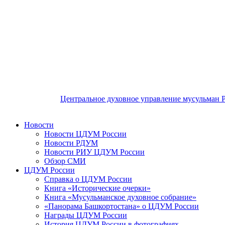
Центральное духовное управление мусульман 
Новости
Новости ЦДУМ России
Новости РДУМ
Новости РИУ ЦДУМ России
Обзор СМИ
ЦДУМ России
Справка о ЦДУМ России
Книга «Исторические очерки»
Книга «Мусульманское духовное собрание»
«Панорама Башкортостана» о ЦДУМ России
Награды ЦДУМ России
История ЦДУМ России в фотографиях