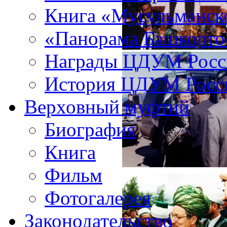
Книга «Мусульманско
«Панорама Башкорто
Награды ЦДУМ Росс
История ЦДУМ Росси
Верховный муфтий
Биография
Книга
Фильм
Фотогалерея
Законодательство