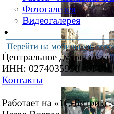
Фотогалерея
Видеогалерея
Перейти на мобильную верс
Центральное духовное уп
ИНН: 0274035950
ОГРН:
Контакты
Работает на «1С-Битрикс: