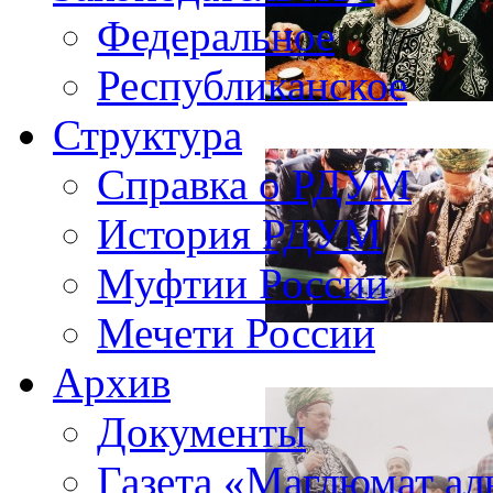
Федеральное
Республиканское
Структура
Справка о РДУМ
История РДУМ
Муфтии России
Мечети России
Архив
Документы
Газета «Маглюмат ал