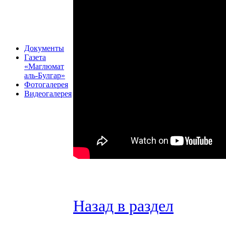
Документы
Газета
«Маглюмат
аль-Булгар»
Фотогалерея
Видеогалерея
Назад в раздел