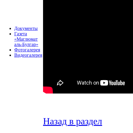
Документы
Газета
«Маглюмат
аль-Булгар»
Фотогалерея
Видеогалерея
Назад в раздел