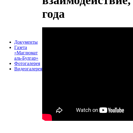
взаимодействие,
года
Документы
Газета
«Маглюмат
аль-Булгар»
Фотогалерея
Видеогалерея