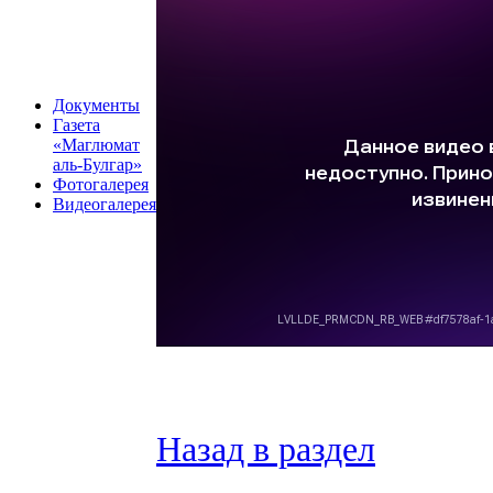
Документы
Газета
«Маглюмат
аль-Булгар»
Фотогалерея
Видеогалерея
Назад в раздел