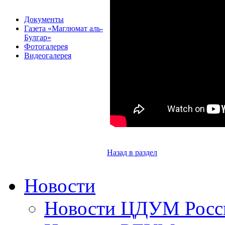
Документы
Газета «Маглюмат аль-
Булгар»
Фотогалерея
Видеогалерея
Назад в раздел
Новости
Новости ЦДУМ Росс