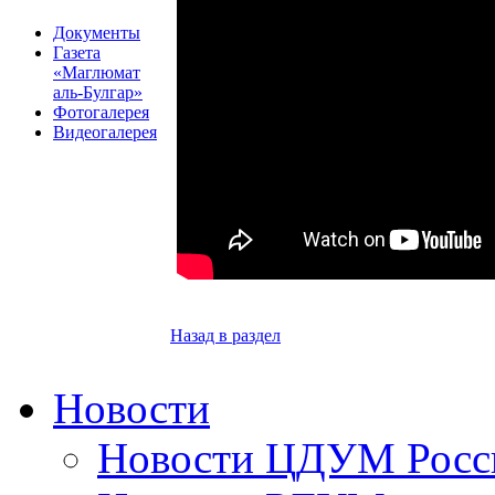
Документы
Газета
«Маглюмат
аль-Булгар»
Фотогалерея
Видеогалерея
Назад в раздел
Новости
Новости ЦДУМ Росс