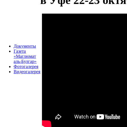
в Уфе 22-23 октя
Документы
Газета
«Маглюмат
аль-Булгар»
Фотогалерея
Видеогалерея