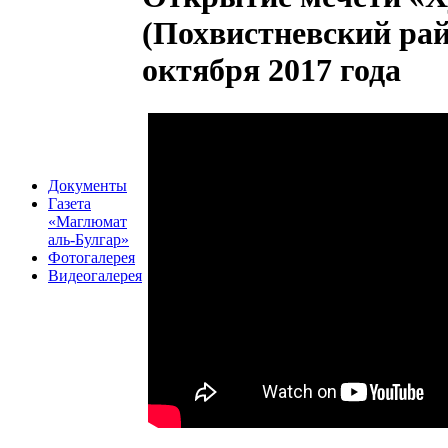
(Похвистневский рай
октября 2017 года
Документы
Газета
«Маглюмат
аль-Булгар»
Фотогалерея
Видеогалерея