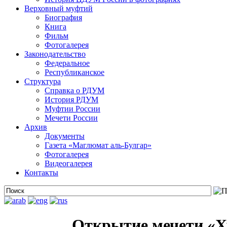
Верховный муфтий
Биография
Книга
Фильм
Фотогалерея
Законодательство
Федеральное
Республиканское
Структура
Справка о РДУМ
История РДУМ
Муфтии России
Мечети России
Архив
Документы
Газета «Маглюмат аль-Булгар»
Фотогалерея
Видеогалерея
Контакты
Открытие мечети «Х