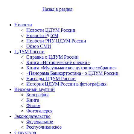
Назад в раздел
Новости
Новости ЦДУМ России
Новости РДУМ
Новости РИУ ЦДУМ России
Обзор СМИ
ЦДУМ России
Справка о ЦДУМ России
Книга «Исторические очерки»
Книга «Мусульманское духовное собрание»
«Панорама Башкортостана» о ЦДУМ России
Награды ЦДУМ России
История ЦДУМ России в фотографиях
Верховный муфтий
Биография
Книга
Фильм
Фотогалерея
Законодательство
Федеральное
Республиканское
Структура