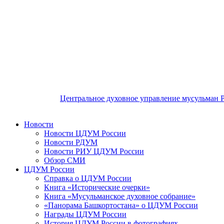
Центральное духовное управление мусульман 
Новости
Новости ЦДУМ России
Новости РДУМ
Новости РИУ ЦДУМ России
Обзор СМИ
ЦДУМ России
Справка о ЦДУМ России
Книга «Исторические очерки»
Книга «Мусульманское духовное собрание»
«Панорама Башкортостана» о ЦДУМ России
Награды ЦДУМ России
История ЦДУМ России в фотографиях