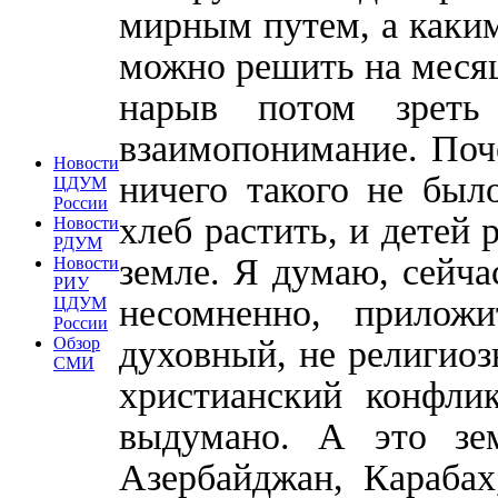
мирным путем, а каки
можно решить на месяц,
нарыв потом зреть 
взаимопонимание. Поче
Новости
ничего такого не был
ЦДУМ
России
хлеб растить, и детей 
Новости
РДУМ
земле. Я думаю, сейч
Новости
РИУ
несомненно, прилож
ЦДУМ
России
Обзор
духовный, не религиоз
СМИ
христианский конфли
выдумано. А это зе
Азербайджан, Карабах