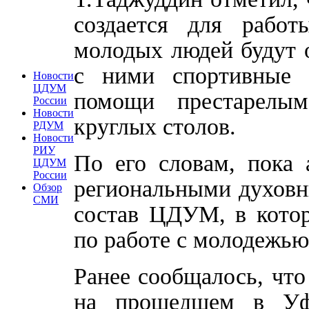
создается для рабо
молодых людей будут 
с ними спортивные 
Новости
ЦДУМ
помощи престарелым
России
Новости
круглых столов.
РДУМ
Новости
РИУ
По его словам, пока 
ЦДУМ
России
региональными духовн
Обзор
СМИ
состав ЦДУМ, в котор
по работе с молодежью
Ранее сообщалось, чт
на прошедшем в Уфе